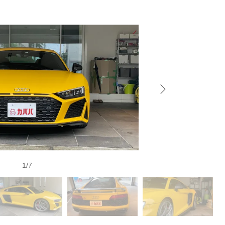
1
/
7