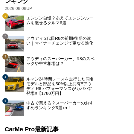
ンキング
2026.08.08UP
エンジン自慢？あえてエンジンルー
ムを魅せるクルマ6選
アウディ 2代目R8の前期/後期の違
い｜マイナーチェンジで更なる進化
アウディのスーパーカー、R8のスペ
ックや中古相場は？
ルマン24時間レースを走行した同名
モデルと部品を50%以上共有!!アウ
ディ R8 パフォーマンスがカババに
登場!!【1780万円】
中古で買える？スーパーカーのおす
すめランキング6選+α！
CarMe Pro最新記事