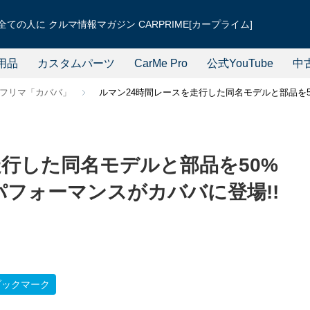
ての人に クルマ情報マガジン CARPRIME[カープライム]
用品
カスタムパーツ
CarMe Pro
公式YouTube
中
フリマ「カババ」
ルマン24時間レースを走行した同名モデルと部品を50%
走行した同名モデルと部品を50%
 パフォーマンスがカババに登場!!
ブックマーク