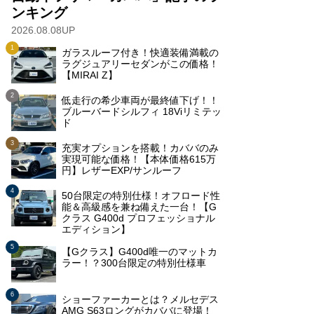
ンキング
2026.08.08UP
ガラスルーフ付き！快適装備満載の
ラグジュアリーセダンがこの価格！
【MIRAI Z】
低走行の希少車両が最終値下げ！！
ブルーバードシルフィ 18Viリミテッ
ド
充実オプションを搭載！カババのみ
実現可能な価格！【本体価格615万
円】レザーEXP/サンルーフ
50台限定の特別仕様！オフロード性
能＆高級感を兼ね備えた一台！【G
クラス G400d プロフェッショナル
エディション】
【Gクラス】G400d唯一のマットカ
ラー！？300台限定の特別仕様車
ショーファーカーとは？メルセデス
AMG S63ロングがカババに登場！