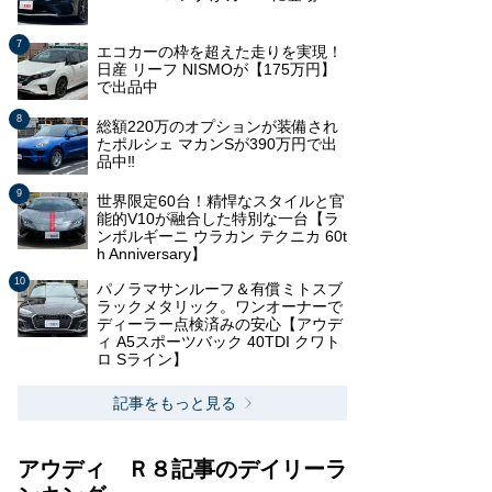
エコカーの枠を超えた走りを実現！
日産 リーフ NISMOが【175万円】
で出品中
総額220万のオプションが装備され
たポルシェ マカンSが390万円で出
品中‼
世界限定60台！精悍なスタイルと官
能的V10が融合した特別な一台【ラ
ンボルギーニ ウラカン テクニカ 60t
h Anniversary】
パノラマサンルーフ＆有償ミトスブ
ラックメタリック。ワンオーナーで
ディーラー点検済みの安心【アウデ
ィ A5スポーツバック 40TDI クワト
ロ Sライン】
記事をもっと見る
アウディ Ｒ８記事のデイリーラ