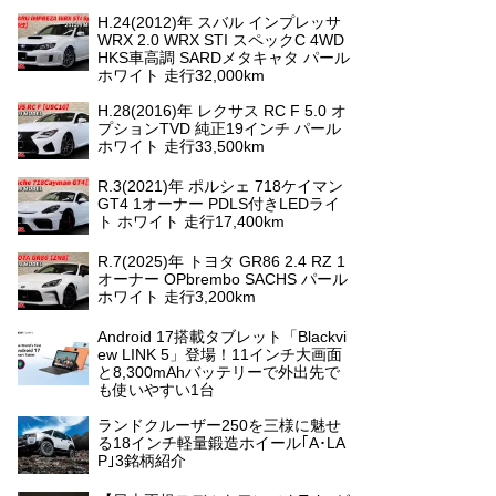
H.24(2012)年 スバル インプレッサ
WRX 2.0 WRX STI スペックC 4WD
HKS車高調 SARDメタキャタ パール
ホワイト 走行32,000km
H.28(2016)年 レクサス RC F 5.0 オ
プションTVD 純正19インチ パール
ホワイト 走行33,500km
R.3(2021)年 ポルシェ 718ケイマン
GT4 1オーナー PDLS付きLEDライ
ト ホワイト 走行17,400km
R.7(2025)年 トヨタ GR86 2.4 RZ 1
オーナー OPbrembo SACHS パール
ホワイト 走行3,200km
Android 17搭載タブレット「Blackvi
ew LINK 5」登場！11インチ大画面
と8,300mAhバッテリーで外出先で
も使いやすい1台
ランドクルーザー250を三様に魅せ
る18インチ軽量鍛造ホイール｢A･LA
P｣3銘柄紹介