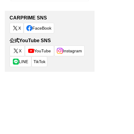
CARPRIME SNS
X
FaceBook
公式YouTube SNS
X
YouTube
Instagram
LINE
TikTok