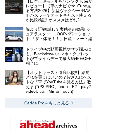
【日本正規モデルをワンソクTubeが
レビュー】【車のナビでYouTube見
る方法2026】新型ヴォクシー･RAV
4･ハスラーでオットキャスト使える
か比較検証! オススメはどれ?!
論より証拠!試して実感その効果!!シ
ュアラスター LOOPパワーショッ
ト 『ザ・体感！！』日産・ノート編
ドライブ中の動画視聴やサブ端末に
も。Blackviewのスマホ・タブレッ
トがプライムデーで最大約46%OFF
相当に
【オットキャスト徹底比較!!】結局
どれを買えばいいの？皆さんにベス
トな『車でYouTubeを見る方法』教
えます(P3 PRO、nano、E2、play2
videoUltra、Mirror Touch)
CarMe Proをもっと見る