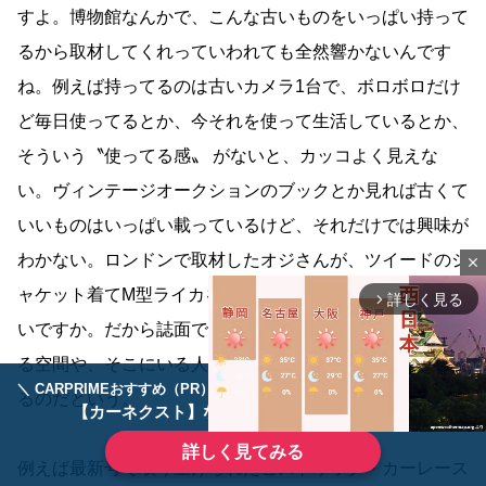
すよ。博物館なんかで、こんな古いものをいっぱい持って
るから取材してくれっていわれても全然響かないんです
ね。例えば持ってるのは古いカメラ1台で、ボロボロだけ
ど毎日使ってるとか、今それを使って生活しているとか、
そういう〝使ってる感〟 がないと、カッコよく見えな
い。ヴィンテージオークションのブックとか見れば古くて
いいものはいっぱい載っているけど、それだけでは興味が
わかない。ロンドンで取材したオジさんが、ツイードのジ
close
ャケット着てM型ライカを持ってたら、欲しくなるじゃな
詳しく見る
arrow_forward_ios
いですか。だから誌面で使われる写真も、「そのモノがあ
る空間や、そこにいる人を見せたい」という基準で選ばれ
＼ CARPRIMEおすすめ（PR） ／
ディーラーで手放すのはもったいない！
るのだという。
【カーネクスト】ならどんなクルマも高価買取
詳しく見てみる
例えば最新号で取り上げられたヒストリック・カーレース