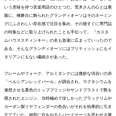
いう意味を持つ音楽用語のひとつだ。荒木さんの心とは裏
腹に、檜舞台に飾られたグランディオーソはそのネーミン
グにふさわしい存在感で注目を集め、その後すぐに専門誌
の特集などに取り上げられたことも手伝って、 『カスタ
ムハウススティンキー』の名も急速に広まっていったので
ある。そんなグランディオーソにはブリティッシュにもイ
タリアンにもない繊細さがあった。
フレームやフォーク、アルミタンクには微妙な頃合いの赤
「ペルシアンレッドパール」が調合され、マグネシウムを
連想させる藁色のトップブリッジやサンドブラストで艶を
廃されたエンジン、当時極めて珍しかったブラックリムや
カーボン製リヤフェンダーの色合いがそれを効果的に引き
立てていた。細部に目をやるとバード
ケージ
を思わせる華