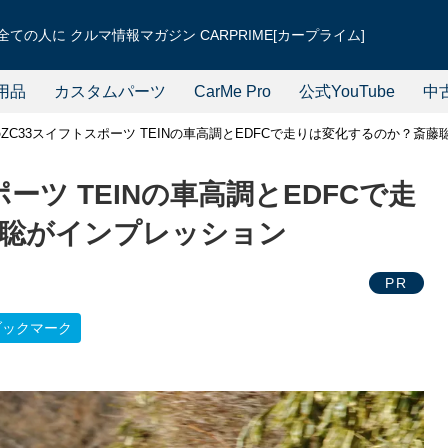
ての人に クルマ情報マガジン CARPRIME[カープライム]
用品
カスタムパーツ
CarMe Pro
公式YouTube
中
ZC33スイフトスポーツ TEINの車高調とEDFCで走りは変化するのか？斎
ーツ TEINの車高調とEDFCで走
聡がインプレッション
PR
ブックマーク