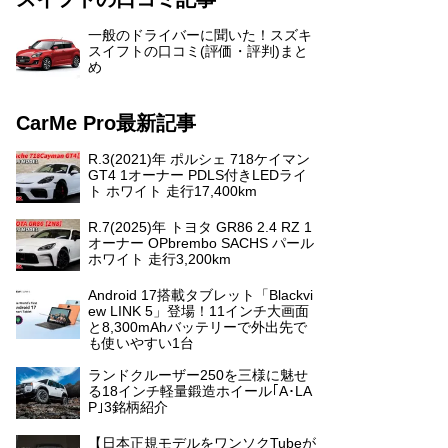
一般のドライバーに聞いた！スズキ
スイフトの口コミ(評価・評判)まと
め
CarMe Pro最新記事
R.3(2021)年 ポルシェ 718ケイマン
GT4 1オーナー PDLS付きLEDライ
ト ホワイト 走行17,400km
R.7(2025)年 トヨタ GR86 2.4 RZ 1
オーナー OPbrembo SACHS パール
ホワイト 走行3,200km
Android 17搭載タブレット「Blackvi
ew LINK 5」登場！11インチ大画面
と8,300mAhバッテリーで外出先で
も使いやすい1台
ランドクルーザー250を三様に魅せ
る18インチ軽量鍛造ホイール｢A･LA
P｣3銘柄紹介
【日本正規モデルをワンソクTubeが