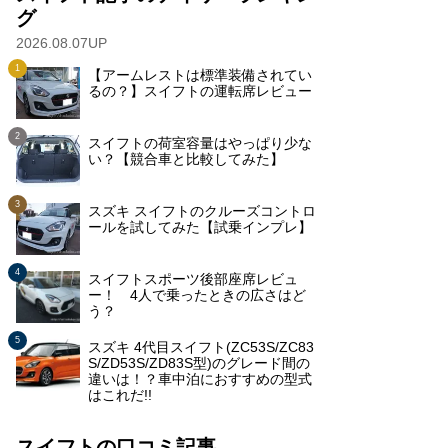
グ
2026.08.07UP
【アームレストは標準装備されてい
るの？】スイフトの運転席レビュー
スイフトの荷室容量はやっぱり少な
い？【競合車と比較してみた】
スズキ スイフトのクルーズコントロ
ールを試してみた【試乗インプレ】
スイフトスポーツ後部座席レビュ
ー！ 4人で乗ったときの広さはど
う？
スズキ 4代目スイフト(ZC53S/ZC83
S/ZD53S/ZD83S型)のグレード間の
違いは！？車中泊におすすめの型式
はこれだ!!
スイフトの口コミ記事