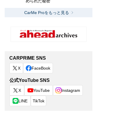
められた秘密
CarMe Proをもっと見る
CARPRIME SNS
X
FaceBook
公式YouTube SNS
X
YouTube
Instagram
LINE
TikTok