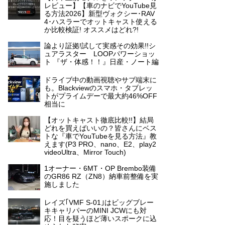
レビュー】【車のナビでYouTube見
る方法2026】新型ヴォクシー･RAV
4･ハスラーでオットキャスト使える
か比較検証! オススメはどれ?!
論より証拠!試して実感その効果!!シ
ュアラスター LOOPパワーショッ
ト 『ザ・体感！！』日産・ノート編
ドライブ中の動画視聴やサブ端末に
も。Blackviewのスマホ・タブレッ
トがプライムデーで最大約46%OFF
相当に
【オットキャスト徹底比較!!】結局
どれを買えばいいの？皆さんにベス
トな『車でYouTubeを見る方法』教
えます(P3 PRO、nano、E2、play2
videoUltra、Mirror Touch)
1オーナー・6MT・OP Brembo装備
のGR86 RZ（ZN8）納車前整備を実
施しました
レイズ｢VMF S-01｣はビッグブレー
キキャリパーのMINI JCWにも対
応！目を疑うほど薄いスポークに込