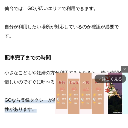
仙台では、GOが広いエリアで利用できます。
自分が利用したい場所が対応しているのか確認が必要で
す。
配車完了までの時間
close
小さなこどもや妊婦の方が利用するとなると、待つ時間が
詳しく見る
arrow_forward_ios
惜しいのですぐに呼べるタクシーがおすすめです。
GOなら登録タクシーが多いので短時間で配車できる可能
性があります。