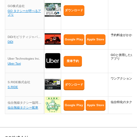
う
GO株式会社
ダウンロード
GO タクシーが呼べるア
仙台で配車予約をするならタクシー配車アプリ
プリ
「GO」がおすすめ
予約料金がかから
DiDiモビリティジャパン
Google Play
Apple Store
株式会社
DiDi
GOと併用したい
Uber Technologies Inc.
アプリ
乗車予約
Uber Taxi
ワンアクションで
S.RIDE株式会社
ダウンロード
S.RIDE
仙台特化のタクシ
仙台無線タクシー協同組
Google Play
Apple Store
合
仙台無線タクシー配車