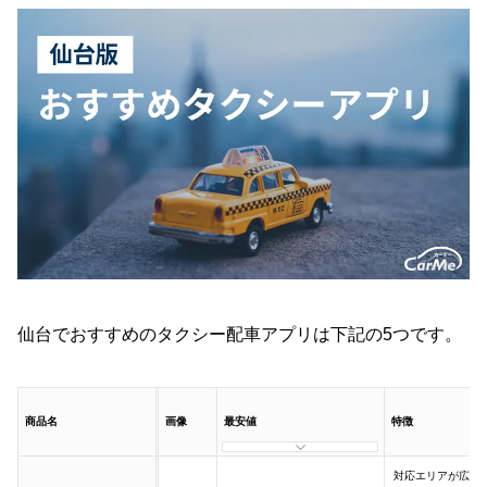
メリット①：スマホのみで簡単にタクシーを呼
べる
メリット②：時間や金額の確認ができる
メリット③：アプリ内決済ができる
メリット④：忘れ物を探しやすい
メリット⑤：クーポンにて安く乗車できる
タクシー配車アプリ4つのデメリット
デメリット①：乗車場所にずれが生じる可能性
がある
仙台でおすすめのタクシー配車アプリは下記の5つです。
デメリット②：対象外エリアがある
デメリット③：迎車料金・予約料金がかかって
しまう
商品名
画像
最安値
特徴
デメリット④：キャンセル料金がかかってしま
対応エリアが広い