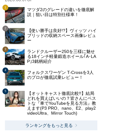
マツダ2のグレードの違いを徹底解
説｜狙い目は特別仕様車！
【使い勝手は良好!?】ヴィッツ ハイ
ブリッドの収納スペース画像レビュ
ー
ランドクルーザー250を三様に魅せ
る18インチ軽量鍛造ホイール｢A･LA
P｣3銘柄紹介
フォルクスワーゲン T-Crossを3人
のプロが徹底試乗レビュー！
【オットキャスト徹底比較!!】結局
どれを買えばいいの？皆さんにベス
トな『車でYouTubeを見る方法』教
えます(P3 PRO、nano、E2、play2
videoUltra、Mirror Touch)
ランキングをもっと見る