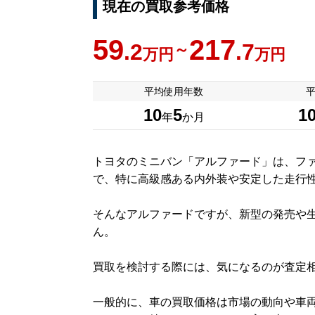
現在の買取参考価格
59
217
.2
.7
～
万円
万円
平均使用年数
10
5
1
年
か月
トヨタのミニバン「アルファード」は、フ
で、特に高級感ある内外装や安定した走行
そんなアルファードですが、新型の発売や
ん。
買取を検討する際には、気になるのが査定
一般的に、車の買取価格は市場の動向や車