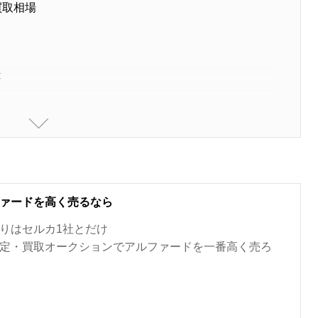
買取相場
落
特徴
ード
・オプション
ボディカラー
ァードを高く売るなら
りはセルカ1社とだけ
定・買取オークションでアルファードを一番高く売ろ
ルシャインガラスフレーク
？
コンディション