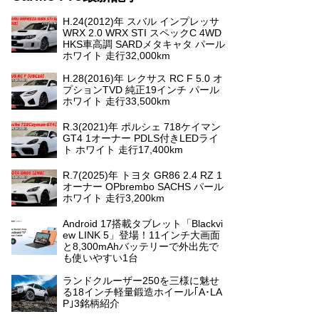
H.24(2012)年 スバル インプレッサ
WRX 2.0 WRX STI スペックC 4WD
HKS車高調 SARDメタキャタ パール
ホワイト 走行32,000km
H.28(2016)年 レクサス RC F 5.0 オ
プションTVD 純正19インチ パール
ホワイト 走行33,500km
R.3(2021)年 ポルシェ 718ケイマン
GT4 1オーナー PDLS付きLEDライ
ト ホワイト 走行17,400km
R.7(2025)年 トヨタ GR86 2.4 RZ 1
オーナー OPbrembo SACHS パール
ホワイト 走行3,200km
Android 17搭載タブレット「Blackvi
ew LINK 5」登場！11インチ大画面
と8,300mAhバッテリーで外出先で
も使いやすい1台
ランドクルーザー250を三様に魅せ
る18インチ軽量鍛造ホイール｢A･LA
P｣3銘柄紹介