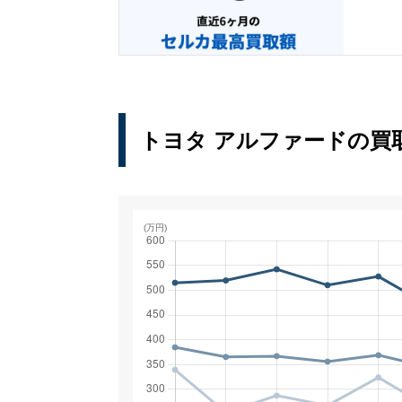
整備状況
事故歴
外装・内装の状態
トヨタ アルファードを高く売るポ
トヨタ アルファードの買
1. できるだけ早く売る
2. 複数社を比較する
3. 内装の掃除・消臭をする
トヨタ アルファードの査定実績