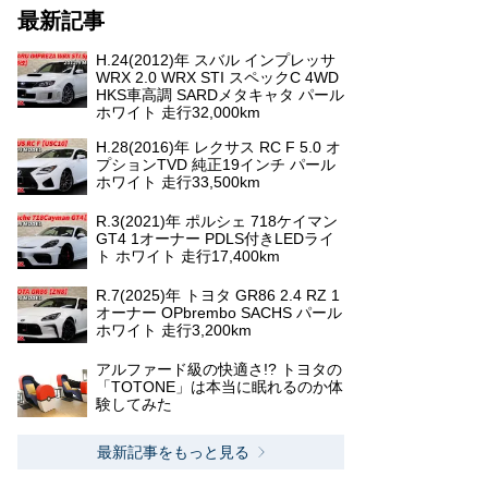
最新記事
H.24(2012)年 スバル インプレッサ
WRX 2.0 WRX STI スペックC 4WD
HKS車高調 SARDメタキャタ パール
ホワイト 走行32,000km
H.28(2016)年 レクサス RC F 5.0 オ
プションTVD 純正19インチ パール
ホワイト 走行33,500km
R.3(2021)年 ポルシェ 718ケイマン
GT4 1オーナー PDLS付きLEDライ
ト ホワイト 走行17,400km
R.7(2025)年 トヨタ GR86 2.4 RZ 1
オーナー OPbrembo SACHS パール
ホワイト 走行3,200km
アルファード級の快適さ!? トヨタの
「TOTONE」は本当に眠れるのか体
験してみた
最新記事をもっと見る