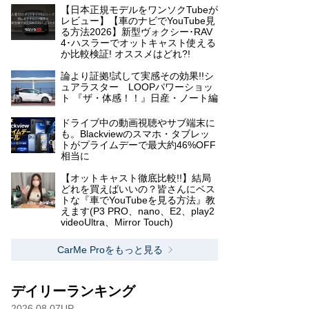
【日本正規モデルをワンソクTubeが
レビュー】【車のナビでYouTube見
る方法2026】新型ヴォクシー･RAV
4･ハスラーでオットキャスト使える
か比較検証! オススメはどれ?!
論より証拠!試して実感その効果!!シ
ュアラスター LOOPパワーショッ
ト 『ザ・体感！！』日産・ノート編
ドライブ中の動画視聴やサブ端末に
も。Blackviewのスマホ・タブレッ
トがプライムデーで最大約46%OFF
相当に
【オットキャスト徹底比較!!】結局
どれを買えばいいの？皆さんにベス
トな『車でYouTubeを見る方法』教
えます(P3 PRO、nano、E2、play2
videoUltra、Mirror Touch)
CarMe Proをもっと見る
デイリーランキング
2026.08.07UP