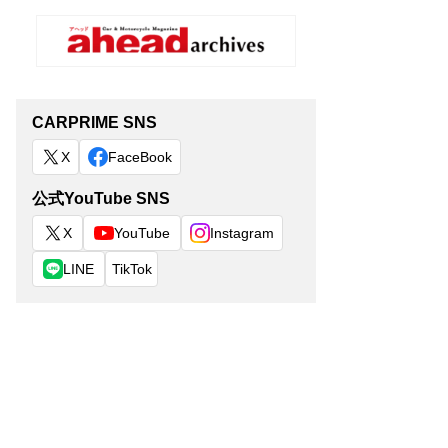
CARPRIME SNS
X
FaceBook
公式YouTube SNS
X
YouTube
Instagram
LINE
TikTok