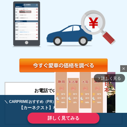
close
詳しく見る
arrow_forward_ios
お電話でのお申込みも受付中！
0120-994-996
＼ CARPRIMEおすすめ（PR） ／
ディーラーで手放すのはもったいない！
【カーネクスト】ならどんなクルマも高価買取
受付時間
9:30～18:30 / 平日のみ
詳しく見てみる