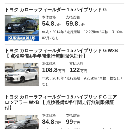
トヨタ カローラフィールダー 1.5 ハイブリッド G
本体価格
支払総額
54.8
59.8
万円
万円
年式：2014年
走行距離：12.2万km
車検：R.10年
02月
なし
トヨタ カローラフィールダー 1.5 ハイブリッド G W×B
【 点検整備&半年間走行無制限保証付】
本体価格
支払総額
108.8
122
万円
万円
年式：2018年
走行距離：9.2万km
車検：検なし
なし
トヨタ カローラフィールダー 1.5 ハイブリッド G エア
ロツアラー W×B 【 点検整備&半年間走行無制限保証
付】
本体価格
支払総額
84.8
99
万円
万円