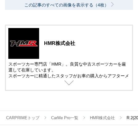
この記事のすべての画像を表示する（4枚）
HMR株式会社
スポーツカー専門店「HMR」。良質な中古スポーツカーを厳
選して在庫しています。
スポーツカーに精通したスタッフがお車の購入からアフターメ
ンテナンス＆チューニングまでサポート。
中古車の販売では、動画を活用した車両紹介を取り入れていま
す。
遠方で車を観に来れない方でも安心して購入できるように細部
まで紹介しています。
CARPRIMEトップ
CarMe Pro一覧
HMR株式会社
R.2