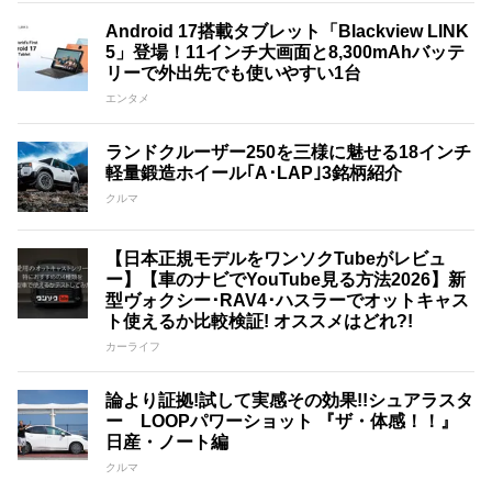
Android 17搭載タブレット「Blackview LINK
5」登場！11インチ大画面と8,300mAhバッテ
リーで外出先でも使いやすい1台
エンタメ
ランドクルーザー250を三様に魅せる18インチ
軽量鍛造ホイール｢A･LAP｣3銘柄紹介
クルマ
【日本正規モデルをワンソクTubeがレビュ
ー】【車のナビでYouTube見る方法2026】新
型ヴォクシー･RAV4･ハスラーでオットキャス
ト使えるか比較検証! オススメはどれ?!
カーライフ
論より証拠!試して実感その効果!!シュアラスタ
ー LOOPパワーショット 『ザ・体感！！』
日産・ノート編
クルマ