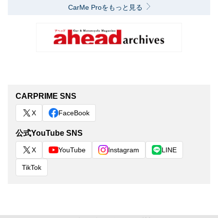
CarMe Proをもっと見る
CARPRIME SNS
X
FaceBook
公式YouTube SNS
X
YouTube
Instagram
LINE
TikTok