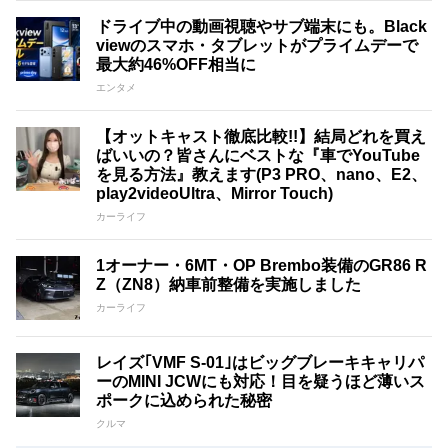
ドライブ中の動画視聴やサブ端末にも。Black
viewのスマホ・タブレットがプライムデーで
最大約46%OFF相当に
エンタメ
【オットキャスト徹底比較!!】結局どれを買え
ばいいの？皆さんにベストな『車でYouTube
を見る方法』教えます(P3 PRO、nano、E2、
play2videoUltra、Mirror Touch)
カーライフ
1オーナー・6MT・OP Brembo装備のGR86 R
Z（ZN8）納車前整備を実施しました
カーライフ
レイズ｢VMF S-01｣はビッグブレーキキャリパ
ーのMINI JCWにも対応！目を疑うほど薄いス
ポークに込められた秘密
クルマ