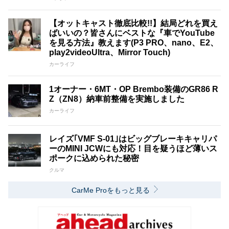
【オットキャスト徹底比較!!】結局どれを買え
ばいいの？皆さんにベストな『車でYouTube
を見る方法』教えます(P3 PRO、nano、E2、
play2videoUltra、Mirror Touch)
カーライフ
1オーナー・6MT・OP Brembo装備のGR86 R
Z（ZN8）納車前整備を実施しました
カーライフ
レイズ｢VMF S-01｣はビッグブレーキキャリパ
ーのMINI JCWにも対応！目を疑うほど薄いス
ポークに込められた秘密
クルマ
CarMe Proをもっと見る