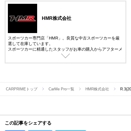
HMR株式会社
スポーツカー専門店「HMR」。良質な中古スポーツカーを厳
選して在庫しています。
スポーツカーに精通したスタッフがお車の購入からアフターメ
ンテナンス＆チューニングまでサポート。
中古車の販売では、動画を活用した車両紹介を取り入れていま
す。
遠方で車を観に来れない方でも安心して購入できるように細部
まで紹介しています。
CARPRIMEトップ
CarMe Pro一覧
HMR株式会社
R.3(
この記事をシェアする