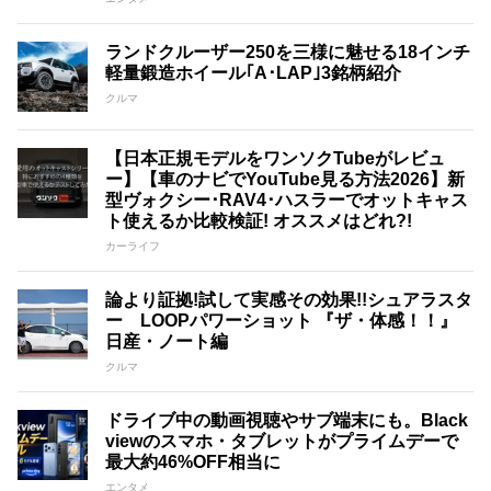
ランドクルーザー250を三様に魅せる18インチ
軽量鍛造ホイール｢A･LAP｣3銘柄紹介
クルマ
【日本正規モデルをワンソクTubeがレビュ
ー】【車のナビでYouTube見る方法2026】新
型ヴォクシー･RAV4･ハスラーでオットキャス
ト使えるか比較検証! オススメはどれ?!
カーライフ
論より証拠!試して実感その効果!!シュアラスタ
ー LOOPパワーショット 『ザ・体感！！』
日産・ノート編
クルマ
ドライブ中の動画視聴やサブ端末にも。Black
viewのスマホ・タブレットがプライムデーで
最大約46%OFF相当に
エンタメ