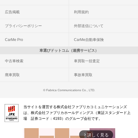
広告掲載
利用規約
プライバシーポリシー
外部送信について
CarMe Pro
CarMe自動車保険
車選びドットコム（連携サービス）
中古車検索
車買取一括査定
廃車買取
事故車買取
© Fabrica Communications Co., LTD.
当サイトを運営する株式会社ファブリカコミュニケーションズ
は、株式会社ファブリカホールディングス（東証スタンダード上
場 証券コード：4193）のグループ会社です。
詳しく見る
arrow_forward_ios