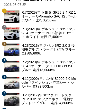
2026.08.07UP
R.7(2025)年 トヨタ GR86 2.4 RZ 1
オーナー OPbrembo SACHS パール
ホワイト 走行3,200km
R.3(2021)年 ポルシェ 718ケイマン
GT4 1オーナー PDLS付きLEDライ
ト ホワイト 走行17,400km
H.28(2016)年 スバル BRZ 2.0 S 後
期モデル ストラーダナビTV ブルー
走行85,600km
R.2(2020)年 ポルシェ 718ケイマン
GT4 1オーナー クロノPKG BOSE
ブルー 走行13,600km
H.12(2000)年 ホンダ S2000 2.0 Mo
duloサスペンション 赤革シート シ
ルバー 走行9,800km
H.29(2017)年 マツダ ロードスター
RF 2.0 VS マツダコネクト 電動オー
プントップ グレー 走行54,800km