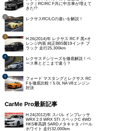
ック｜RC/RC F共に中古車が増えて
きた!?
レクサスRC/LCの違いを解説！
H.26(2014)年 レクサス RC F 黒×オ
レンジ内装 純正BBS製19インチ ブ
ラック 走行25,300km
レクサス Fシリーズを徹底解説！ベ
ース車とどこまで違う？
フォード マスタングとレクサス RC
Fを徹底比較！5.0L NA V8エンジン
対決
CarMe Pro最新記事
H.24(2012)年 スバル インプレッサ
WRX 2.0 WRX STI スペックC 4WD
HKS車高調 SARDメタキャタ パール
ホワイト 走行32,000km