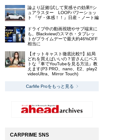
論より証拠!試して実感その効果!!シ
ュアラスター LOOPパワーショッ
ト 『ザ・体感！！』日産・ノート編
ドライブ中の動画視聴やサブ端末に
も。Blackviewのスマホ・タブレッ
トがプライムデーで最大約46%OFF
相当に
【オットキャスト徹底比較!!】結局
どれを買えばいいの？皆さんにベス
トな『車でYouTubeを見る方法』教
えます(P3 PRO、nano、E2、play2
videoUltra、Mirror Touch)
CarMe Proをもっと見る
CARPRIME SNS