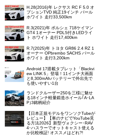
H.28(2016)年 レクサス RC F 5.0 オ
プションTVD 純正19インチ パール
ホワイト 走行33,500km
R.3(2021)年 ポルシェ 718ケイマン
GT4 1オーナー PDLS付きLEDライ
ト ホワイト 走行17,400km
R.7(2025)年 トヨタ GR86 2.4 RZ 1
オーナー OPbrembo SACHS パール
ホワイト 走行3,200km
Android 17搭載タブレット「Blackvi
ew LINK 5」登場！11インチ大画面
と8,300mAhバッテリーで外出先で
も使いやすい1台
ランドクルーザー250を三様に魅せ
る18インチ軽量鍛造ホイール｢A･LA
P｣3銘柄紹介
【日本正規モデルをワンソクTubeが
レビュー】【車のナビでYouTube見
る方法2026】新型ヴォクシー･RAV
4･ハスラーでオットキャスト使える
か比較検証! オススメはどれ?!