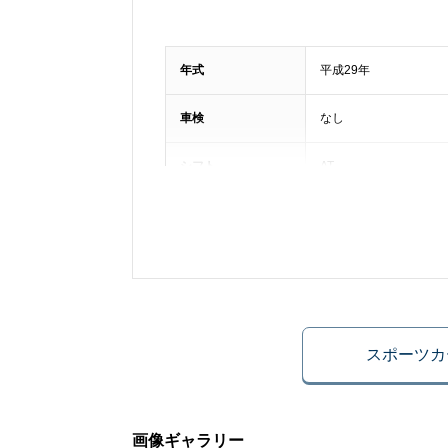
年式
平成29年
車検
なし
シフト
AT
ハンドル
右
法定整備
法定整備付き
車体番号下三桁
164
スポーツカ
ドア数
2枚
画像ギャラリー