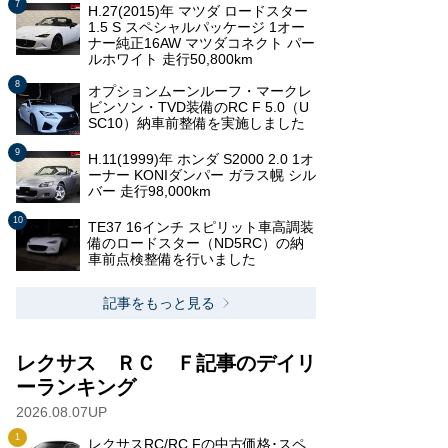
H.27(2015)年 マツダ ロードスター
1.5 S スペシャルパッケージ 1オー
ナー純正16AW マツダコネクト パー
ルホワイト 走行50,800km
オプションムーンルーフ・マークレ
ビンソン・TVD装備のRC F 5.0（U
SC10）納車前整備を実施しました
H.11(1999)年 ホンダ S2000 2.0 1オ
ーナー KONIダンパー ガラス幌 シル
バー 走行98,000km
TE37 16インチ スピリット車高調装
備のロードスター（ND5RC）の納
車前点検整備を行いました
記事をもっと見る
レクサス ＲＣ Ｆ記事のデイリ
ーランキング
2026.08.07UP
レクサスRC/RC Fの中古価格･スペ