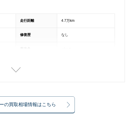
走行距離
4.7万km
修復歴
なし
車体色
パール
排気量
5000cc
整備記録簿
あり
乗車定員
4名
ーの買取相場情報はこちら