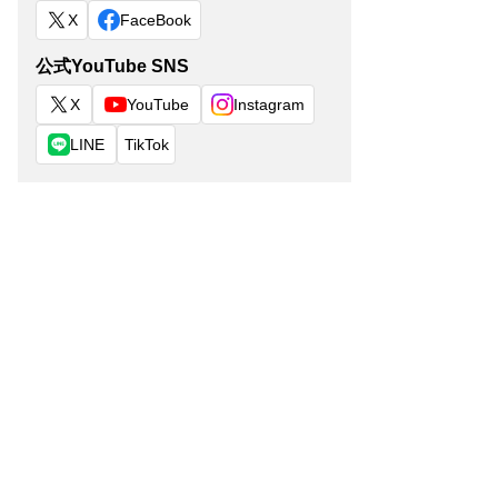
X
FaceBook
公式YouTube SNS
X
YouTube
Instagram
LINE
TikTok