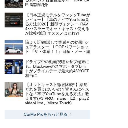
る18インチ軽量鍛造ホイール｢A･LA
P｣3銘柄紹介
【日本正規モデルをワンソクTubeが
レビュー】【車のナビでYouTube見
る方法2026】新型ヴォクシー･RAV
4･ハスラーでオットキャスト使える
か比較検証! オススメはどれ?!
論より証拠!試して実感その効果!!シ
ュアラスター LOOPパワーショッ
ト 『ザ・体感！！』日産・ノート編
ドライブ中の動画視聴やサブ端末に
も。Blackviewのスマホ・タブレッ
トがプライムデーで最大約46%OFF
相当に
【オットキャスト徹底比較!!】結局
どれを買えばいいの？皆さんにベス
トな『車でYouTubeを見る方法』教
えます(P3 PRO、nano、E2、play2
videoUltra、Mirror Touch)
CarMe Proをもっと見る