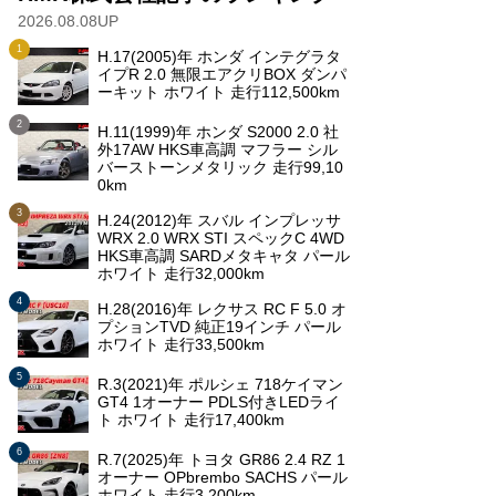
2026.08.08UP
H.17(2005)年 ホンダ インテグラタ
イプR 2.0 無限エアクリBOX ダンパ
ーキット ホワイト 走行112,500km
H.11(1999)年 ホンダ S2000 2.0 社
外17AW HKS車高調 マフラー シル
バーストーンメタリック 走行99,10
0km
H.24(2012)年 スバル インプレッサ
WRX 2.0 WRX STI スペックC 4WD
HKS車高調 SARDメタキャタ パール
ホワイト 走行32,000km
H.28(2016)年 レクサス RC F 5.0 オ
プションTVD 純正19インチ パール
ホワイト 走行33,500km
R.3(2021)年 ポルシェ 718ケイマン
GT4 1オーナー PDLS付きLEDライ
ト ホワイト 走行17,400km
R.7(2025)年 トヨタ GR86 2.4 RZ 1
オーナー OPbrembo SACHS パール
ホワイト 走行3,200km