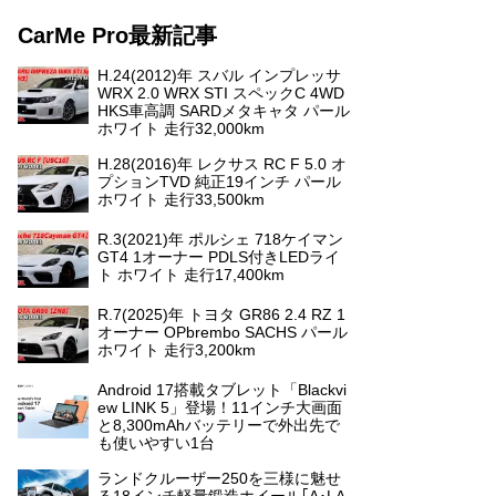
CarMe Pro最新記事
H.24(2012)年 スバル インプレッサ
WRX 2.0 WRX STI スペックC 4WD
HKS車高調 SARDメタキャタ パール
ホワイト 走行32,000km
H.28(2016)年 レクサス RC F 5.0 オ
プションTVD 純正19インチ パール
ホワイト 走行33,500km
R.3(2021)年 ポルシェ 718ケイマン
GT4 1オーナー PDLS付きLEDライ
ト ホワイト 走行17,400km
R.7(2025)年 トヨタ GR86 2.4 RZ 1
オーナー OPbrembo SACHS パール
ホワイト 走行3,200km
Android 17搭載タブレット「Blackvi
ew LINK 5」登場！11インチ大画面
と8,300mAhバッテリーで外出先で
も使いやすい1台
ランドクルーザー250を三様に魅せ