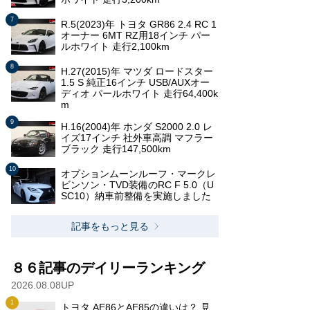
R.5(2023)年 トヨタ GR86 2.4 RC 1
オーナー 6MT RZ用18インチ パー
ルホワイト 走行2,100km
H.27(2015)年 マツダ ロードスター
1.5 S 純正16インチ USB/AUXオー
ディオ パールホワイト 走行64,400k
m
H.16(2004)年 ホンダ S2000 2.0 レ
イズ17インチ 社外車高調 マフラー
ブラック 走行147,500km
オプションムーンルーフ・マークレ
ビンソン・TVD装備のRC F 5.0（U
SC10）納車前整備を実施しました
記事をもっと見る
８６記事のデイリーランキング
2026.08.08UP
トヨタ AE86とAE85の違いは？ 見