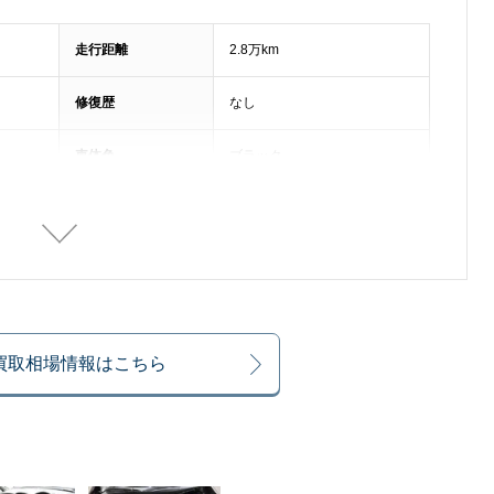
走行距離
2.8万km
修復歴
なし
車体色
ブラック
排気量
2000cc
整備記録簿
なし
乗車定員
4名
の買取相場情報はこちら