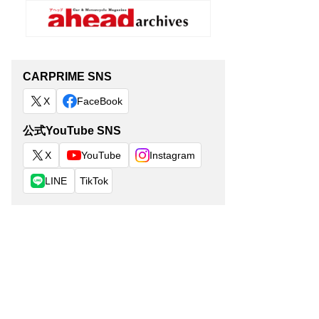
CARPRIME SNS
X
FaceBook
公式YouTube SNS
X
YouTube
Instagram
LINE
TikTok