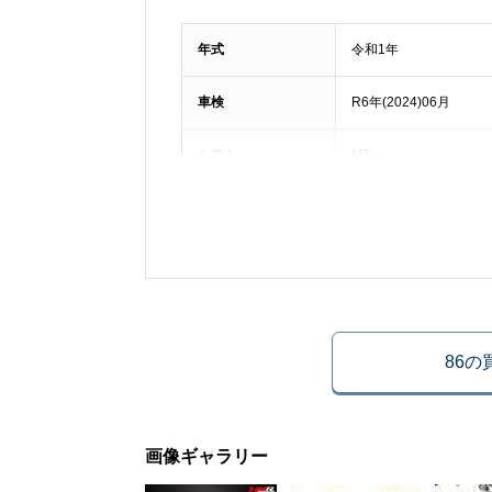
年式
令和1年
車検
R6年(2024)06月
シフト
MT
ハンドル
右
法定整備
法定整備付き
車体番号下三桁
791
86
ドア数
2枚
画像ギャラリー