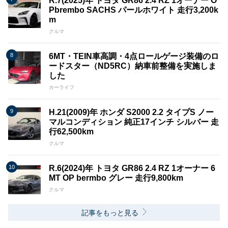
R.7(2025)年 トヨタ GR86 2.4 RZ 1オーナー O
Pbrembo SACHS パールホワイト 走行3,200k
m
クルマ
6MT・TEIN車高調・4点ロールゲージ装備のロ
ードスター（ND5RC）納車前整備を実施しま
した
カーライフ
H.21(2009)年 ホンダ S2000 2.2 タイプS ノー
マルコンディション 純正17インチ シルバー 走
行62,500km
クルマ
R.6(2024)年 トヨタ GR86 2.4 RZ 1オーナー 6
MT OP bermbo グレー 走行9,800km
クルマ
記事をもっと見る