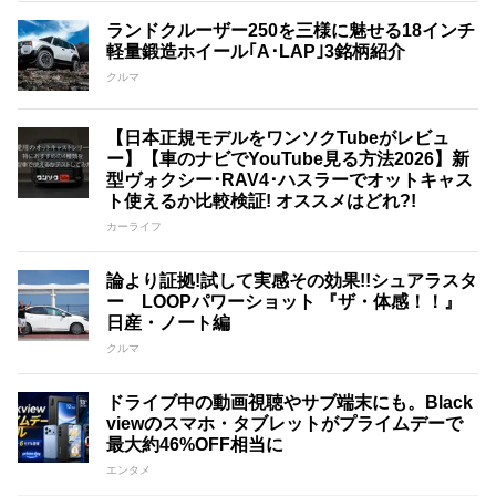
ランドクルーザー250を三様に魅せる18インチ
軽量鍛造ホイール｢A･LAP｣3銘柄紹介
クルマ
【日本正規モデルをワンソクTubeがレビュ
ー】【車のナビでYouTube見る方法2026】新
型ヴォクシー･RAV4･ハスラーでオットキャス
ト使えるか比較検証! オススメはどれ?!
カーライフ
論より証拠!試して実感その効果!!シュアラスタ
ー LOOPパワーショット 『ザ・体感！！』
日産・ノート編
クルマ
ドライブ中の動画視聴やサブ端末にも。Black
viewのスマホ・タブレットがプライムデーで
最大約46%OFF相当に
エンタメ