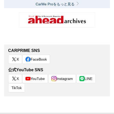
CarMe Proをもっと見る
CARPRIME SNS
X
FaceBook
公式YouTube SNS
X
YouTube
Instagram
LINE
TikTok