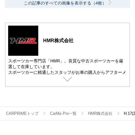
この記事のすべての画像を表示する（4枚）
HMR株式会社
スポーツカー専門店「HMR」。良質な中古スポーツカーを厳
選して在庫しています。
スポーツカーに精通したスタッフがお車の購入からアフターメ
ンテナンス＆チューニングまでサポート。
中古車の販売では、動画を活用した車両紹介を取り入れていま
す。
遠方で車を観に来れない方でも安心して購入できるように細部
まで紹介しています。
CARPRIMEトップ
CarMe Pro一覧
HMR株式会社
H.1