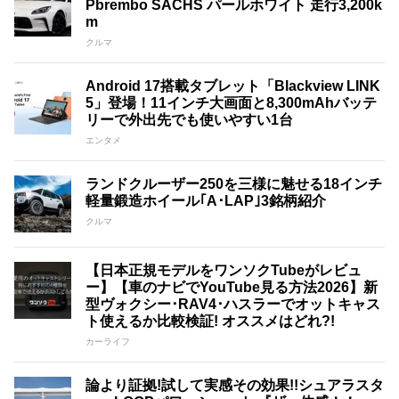
Pbrembo SACHS パールホワイト 走行3,200k
m
クルマ
Android 17搭載タブレット「Blackview LINK
5」登場！11インチ大画面と8,300mAhバッテ
リーで外出先でも使いやすい1台
エンタメ
ランドクルーザー250を三様に魅せる18インチ
軽量鍛造ホイール｢A･LAP｣3銘柄紹介
クルマ
【日本正規モデルをワンソクTubeがレビュ
ー】【車のナビでYouTube見る方法2026】新
型ヴォクシー･RAV4･ハスラーでオットキャス
ト使えるか比較検証! オススメはどれ?!
カーライフ
論より証拠!試して実感その効果!!シュアラスタ