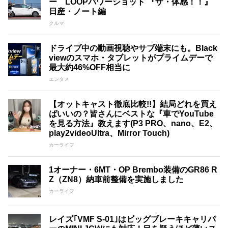
ー LOOPパワーショット 『ザ・体感！！』
日産・ノート編
クルマ
ドライブ中の動画視聴やサブ端末にも。Black
viewのスマホ・タブレットがプライムデーで
最大約46%OFF相当に
エンタメ
【オットキャスト徹底比較!!】結局どれを買え
ばいいの？皆さんにベストな『車でYouTube
を見る方法』教えます(P3 PRO、nano、E2、
play2videoUltra、Mirror Touch)
カーライフ
1オーナー・6MT・OP Brembo装備のGR86 R
Z（ZN8）納車前整備を実施しました
カーライフ
レイズ｢VMF S-01｣はビッグブレーキキャリパ