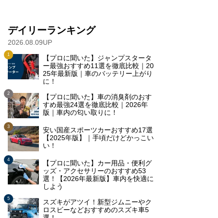
デイリーランキング
2026.08.09UP
【プロに聞いた】ジャンプスタータ
ー最強おすすめ11選を徹底比較｜20
25年最新版｜車のバッテリー上がり
に！
【プロに聞いた】車の消臭剤のおす
すめ最強24選を徹底比較｜2026年
版｜車内の匂い取りに！
安い国産スポーツカーおすすめ17選
【2025年版】｜手頃だけどかっこい
い！
【プロに聞いた】カー用品・便利グ
ッズ・アクセサリーのおすすめ53
選！【2026年最新版】車内を快適に
しよう
スズキがアツイ！新型ジムニーやク
ロスビーなどおすすめのスズキ車5
選！