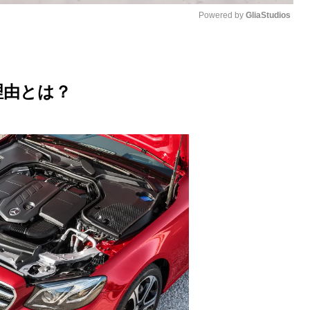
Powered by 
GliaStudios
M
u
理由とは？
t
e