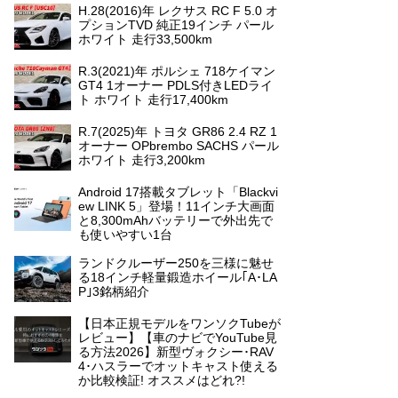
H.28(2016)年 レクサス RC F 5.0 オ
プションTVD 純正19インチ パール
ホワイト 走行33,500km
R.3(2021)年 ポルシェ 718ケイマン
GT4 1オーナー PDLS付きLEDライ
ト ホワイト 走行17,400km
R.7(2025)年 トヨタ GR86 2.4 RZ 1
オーナー OPbrembo SACHS パール
ホワイト 走行3,200km
Android 17搭載タブレット「Blackvi
ew LINK 5」登場！11インチ大画面
と8,300mAhバッテリーで外出先で
も使いやすい1台
ランドクルーザー250を三様に魅せ
る18インチ軽量鍛造ホイール｢A･LA
P｣3銘柄紹介
【日本正規モデルをワンソクTubeが
レビュー】【車のナビでYouTube見
る方法2026】新型ヴォクシー･RAV
4･ハスラーでオットキャスト使える
か比較検証! オススメはどれ?!