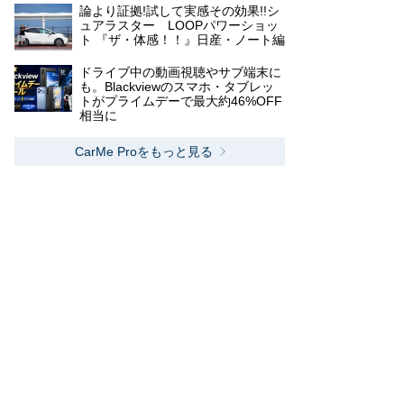
論より証拠!試して実感その効果!!シ
ュアラスター LOOPパワーショッ
ト 『ザ・体感！！』日産・ノート編
ドライブ中の動画視聴やサブ端末に
も。Blackviewのスマホ・タブレッ
トがプライムデーで最大約46%OFF
相当に
CarMe Proをもっと見る