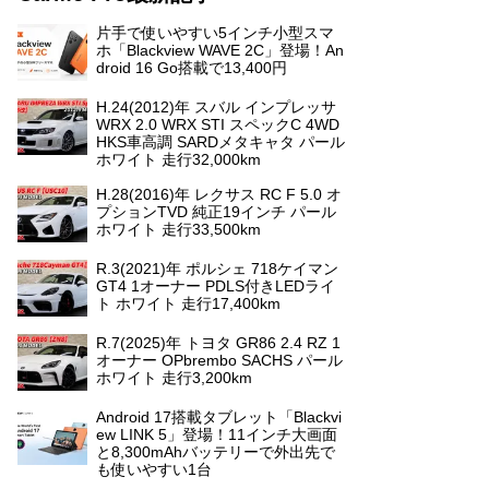
片手で使いやすい5インチ小型スマ
ホ「Blackview WAVE 2C」登場！An
droid 16 Go搭載で13,400円
H.24(2012)年 スバル インプレッサ
WRX 2.0 WRX STI スペックC 4WD
HKS車高調 SARDメタキャタ パール
ホワイト 走行32,000km
H.28(2016)年 レクサス RC F 5.0 オ
プションTVD 純正19インチ パール
ホワイト 走行33,500km
R.3(2021)年 ポルシェ 718ケイマン
GT4 1オーナー PDLS付きLEDライ
ト ホワイト 走行17,400km
R.7(2025)年 トヨタ GR86 2.4 RZ 1
オーナー OPbrembo SACHS パール
ホワイト 走行3,200km
Android 17搭載タブレット「Blackvi
ew LINK 5」登場！11インチ大画面
と8,300mAhバッテリーで外出先で
も使いやすい1台