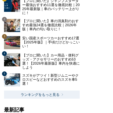
【プロに聞いた】ジャンプスタータ
ー最強おすすめ11選を徹底比較｜20
25年最新版｜車のバッテリー上がり
に！
【プロに聞いた】車の消臭剤のおす
すめ最強24選を徹底比較｜2026年
版｜車内の匂い取りに！
安い国産スポーツカーおすすめ17選
【2025年版】｜手頃だけどかっこい
い！
【プロに聞いた】カー用品・便利グ
ッズ・アクセサリーのおすすめ53
選！【2026年最新版】車内を快適に
しよう
スズキがアツイ！新型ジムニーやク
ロスビーなどおすすめのスズキ車5
選！
ランキングをもっと見る
最新記事