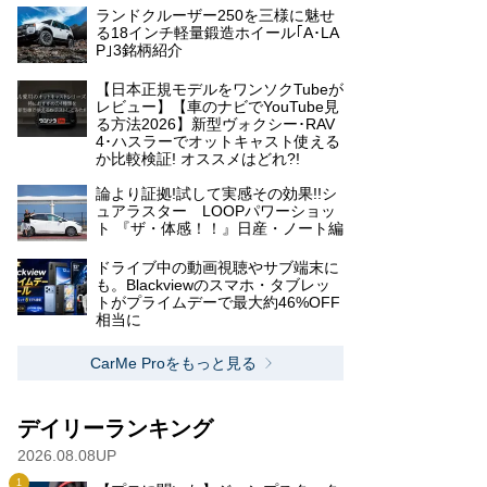
ランドクルーザー250を三様に魅せ
る18インチ軽量鍛造ホイール｢A･LA
P｣3銘柄紹介
【日本正規モデルをワンソクTubeが
レビュー】【車のナビでYouTube見
る方法2026】新型ヴォクシー･RAV
4･ハスラーでオットキャスト使える
か比較検証! オススメはどれ?!
論より証拠!試して実感その効果!!シ
ュアラスター LOOPパワーショッ
ト 『ザ・体感！！』日産・ノート編
ドライブ中の動画視聴やサブ端末に
も。Blackviewのスマホ・タブレッ
トがプライムデーで最大約46%OFF
相当に
CarMe Proをもっと見る
デイリーランキング
2026.08.08UP