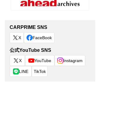
CARPRIME SNS
X
FaceBook
公式YouTube SNS
X
YouTube
Instagram
LINE
TikTok