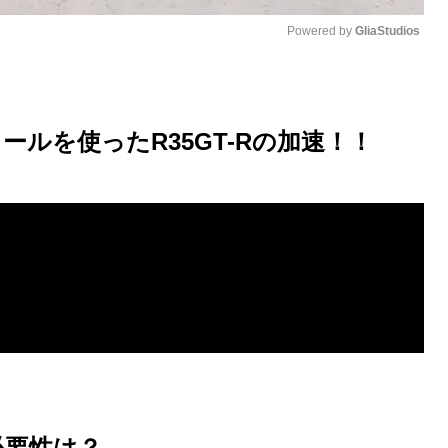
Powered by 
GliaStudios
M
u
ルを使ったR35GT-Rの加速！！
t
e
必要性は？