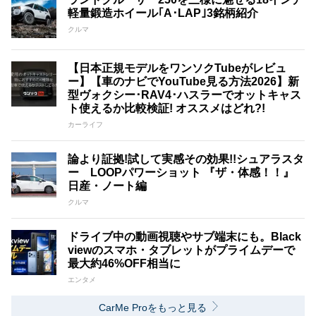
軽量鍛造ホイール｢A･LAP｣3銘柄紹介
クルマ
【日本正規モデルをワンソクTubeがレビュ
ー】【車のナビでYouTube見る方法2026】新
型ヴォクシー･RAV4･ハスラーでオットキャス
ト使えるか比較検証! オススメはどれ?!
カーライフ
論より証拠!試して実感その効果!!シュアラスタ
ー LOOPパワーショット 『ザ・体感！！』
日産・ノート編
クルマ
ドライブ中の動画視聴やサブ端末にも。Black
viewのスマホ・タブレットがプライムデーで
最大約46%OFF相当に
エンタメ
CarMe Proをもっと見る