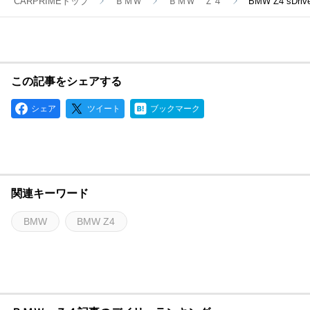
CARPRIMEトップ
ＢＭＷ
ＢＭＷ Ｚ４
BMW Z4 s
この記事をシェアする
シェア
ツイート
ブックマーク
関連キーワード
BMW
BMW Z4