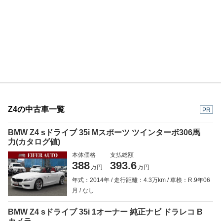
Z4の中古車一覧
PR
BMW Z4 sドライブ 35i Mスポーツ ツインターボ306馬
力(カタログ値)
本体価格
支払総額
388
393.6
万円
万円
年式：2014年
走行距離：4.3万km
車検：R.9年06
月
なし
BMW Z4 sドライブ 35i 1オーナー 純正ナビ ドラレコ B