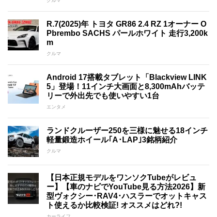
クルマ
R.7(2025)年 トヨタ GR86 2.4 RZ 1オーナー O
Pbrembo SACHS パールホワイト 走行3,200k
m
クルマ
Android 17搭載タブレット「Blackview LINK
5」登場！11インチ大画面と8,300mAhバッテ
リーで外出先でも使いやすい1台
エンタメ
ランドクルーザー250を三様に魅せる18インチ
軽量鍛造ホイール｢A･LAP｣3銘柄紹介
クルマ
【日本正規モデルをワンソクTubeがレビュ
ー】【車のナビでYouTube見る方法2026】新
型ヴォクシー･RAV4･ハスラーでオットキャス
ト使えるか比較検証! オススメはどれ?!
カーライフ