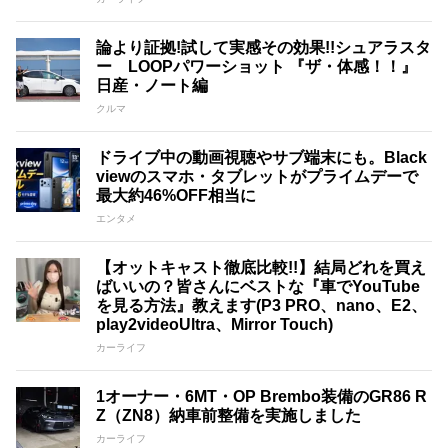
論より証拠!試して実感その効果!!シュアラスタ
ー LOOPパワーショット 『ザ・体感！！』
日産・ノート編
クルマ
ドライブ中の動画視聴やサブ端末にも。Black
viewのスマホ・タブレットがプライムデーで
最大約46%OFF相当に
エンタメ
【オットキャスト徹底比較!!】結局どれを買え
ばいいの？皆さんにベストな『車でYouTube
を見る方法』教えます(P3 PRO、nano、E2、
play2videoUltra、Mirror Touch)
カーライフ
1オーナー・6MT・OP Brembo装備のGR86 R
Z（ZN8）納車前整備を実施しました
カーライフ