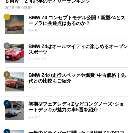
ＢＭＷ Ｚ４記事のデイリーランキング
2026.08.06UP
BMW Z4 コンセプトモデル公開！新型Z4とス
ープラに共通点はあるのか？
輸入車
BMW Z4はオールマイティに楽しめるオープン
スポーツ
ピックアップ
BMW Z4の走行スペックや燃費･中古価格｜先
代との比較もご紹介
クルマ
初期型フェアレディZなどロングノーズ･ショ
ートデッキが魅力の車5選を紹介！
エンタメ
一般のドライバーに聞いた！BMW Z4 の口コ