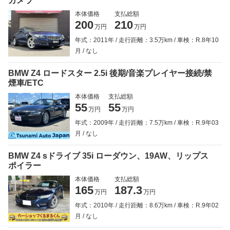
カメラ
本体価格
支払総額
200
210
万円
万円
年式：2011年
走行距離：3.5万km
車検：R.8年10
月
なし
BMW Z4 ロードスター 2.5i 後期/音楽プレイヤー接続/禁
煙車/ETC
本体価格
支払総額
55
55
万円
万円
年式：2009年
走行距離：7.5万km
車検：R.9年03
月
なし
BMW Z4 sドライブ 35i ローダウン、19AW、リップス
ポイラー
本体価格
支払総額
165
187.3
万円
万円
年式：2010年
走行距離：8.6万km
車検：R.9年02
月
なし