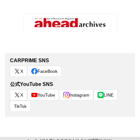
CARPRIME SNS
X
FaceBook
公式YouTube SNS
X
YouTube
Instagram
LINE
TikTok