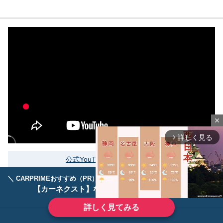
close
詳しく見る
arrow_forward_ios
公式YouTubeをもっと見る
＼ CARPRIMEおすすめ（PR） ／
ディーラーで手放すのはもったいない！
【カーネクスト】ならどんなクルマも高価買取
詳しく見てみる