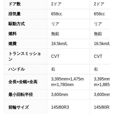
ドア数
2ドア
2ドア
排気量
658cc
658cc
駆動方式
リア
リア
燃料
無鉛
無鉛
燃費
16.5km/L
16.5km/L
トランスミッショ
CVT
CVT
ン
ハンドル
右
右
3,395mm×1,475m
3,395mm×
全長×全幅×全高
m×1,780mm
m×1,885m
最小回転半径
3,600mm
3,600mm
前輪サイズ
145/80R3
145/80R3