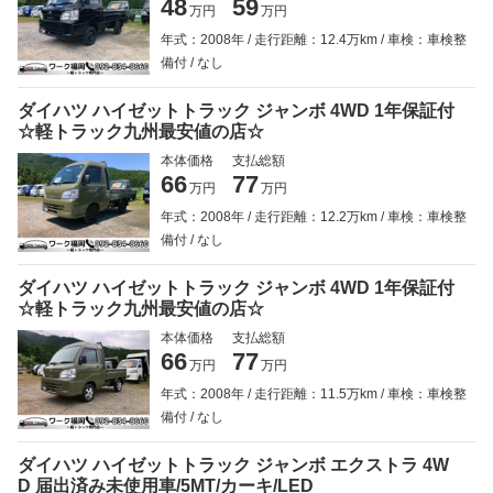
48
59
万円
万円
年式：2008年
走行距離：12.4万km
車検：車検整
備付
なし
ダイハツ ハイゼットトラック ジャンボ 4WD 1年保証付
☆軽トラック九州最安値の店☆
本体価格
支払総額
66
77
万円
万円
年式：2008年
走行距離：12.2万km
車検：車検整
備付
なし
ダイハツ ハイゼットトラック ジャンボ 4WD 1年保証付
☆軽トラック九州最安値の店☆
本体価格
支払総額
66
77
万円
万円
年式：2008年
走行距離：11.5万km
車検：車検整
備付
なし
ダイハツ ハイゼットトラック ジャンボ エクストラ 4W
D 届出済み未使用車/5MT/カーキ/LED