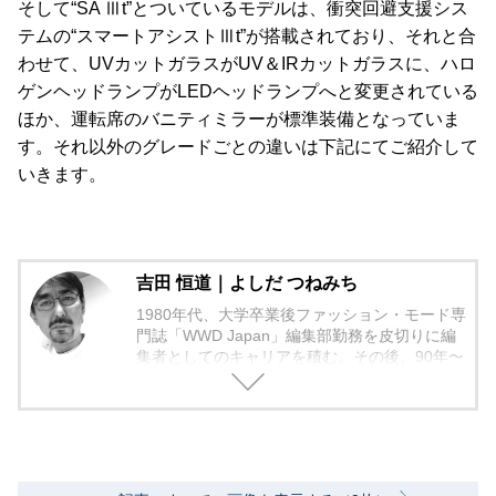
そして“SA Ⅲt”とついているモデルは、衝突回避支援シス
テムの“スマートアシストⅢt”が搭載されており、それと合
わせて、UVカットガラスがUV＆IRカットガラスに、ハロ
ゲンヘッドランプがLEDヘッドランプへと変更されている
ほか、運転席のバニティミラーが標準装備となっていま
す。それ以外のグレードごとの違いは下記にてご紹介して
いきます。
吉田 恒道｜よしだ つねみち
1980年代、大学卒業後ファッション・モード専
門誌「WWD Japan」編集部勤務を皮切りに編
集者としてのキャリアを積む。その後、90年〜
2000年代、中堅出版社ダイヤモンド社の自動車
専門誌・副編集長に就く。以降、男性ライフス
タイル誌「Straight’」（扶桑社）など複数の男
性誌編集長を歴任し独立、フリーランスのエデ
ィターに、現職。著書に「シングルモルトの愉
しみ方」（学習研究社）がある。