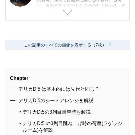
れ育ち、大学で自動車に関する学習をする傍
ら、自動車ライターとしての活動を始める。過
去にはコミュニティFMのモータースポーツコ
ーナーにてレギュラー出演経験あり。「書くこ
と、喋ることで自動車やモータースポーツの面
白さを伝える」を目標とし、様々なジャンルの
ライティングや企画に挑戦中。
この記事のすべての画像を表示する（7枚）
Chapter
デリカD:5 は基本的には先代と同じ？
デリカD:5のシートアレンジを解説
デリカD:5の3列目乗車時を解説
デリカD:5 の3列目跳ね上げ時の荷室(ラゲッジ
ルーム)を解説