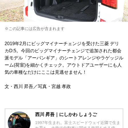
※この記事には広告が含まれます
2019年2月にビッグマイナーチェンジを受けた三菱 デリ
カD:5。今回のビッグマイナーチェンジで追加された都会
派モデル「アーバンギア」のシートアレンジやラゲッジル
ーム(荷室)を細かくチェック。アウトドアユーザーにも人
気の車種なだけにここは見逃せません！
文・西川 昇吾／写真・宮越 孝政
西川 昇吾｜にしかわ しょうご
1997年生まれ。富士スピードウェイ近隣で生ま