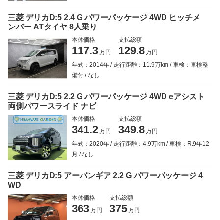
三菱 デリカD:5 2.4 G パワーパッケージ 4WD ヒッチメ
ンバー ATタイヤ 8人乗り
本体価格
支払総額
117.3
129.8
万円
万円
年式：2014年
走行距離：11.9万km
車検：車検整
備付
なし
三菱 デリカD:5 2.2 G パワーパッケージ 4WD eアシスト
両側パワースライド ナビ
本体価格
支払総額
341.2
349.8
万円
万円
年式：2020年
走行距離：4.9万km
車検：R.9年12
月
なし
三菱 デリカD:5 アーバンギア 2.2 G パワーパッケージ 4
WD
本体価格
支払総額
363
375
万円
万円