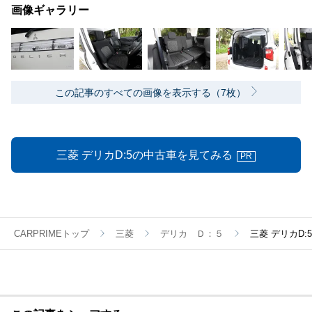
画像ギャラリー
この記事のすべての画像を表示する（7枚）
三菱 デリカD:5の中古車を見てみる
PR
CARPRIMEトップ
三菱
デリカ Ｄ：５
三菱 デリカD: