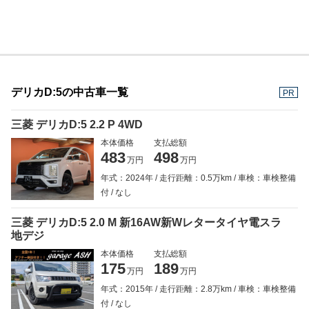
デリカD:5の中古車一覧
PR
三菱 デリカD:5 2.2 P 4WD
本体価格
支払総額
483
498
万円
万円
年式：2024年
走行距離：0.5万km
車検：車検整備
付
なし
三菱 デリカD:5 2.0 M 新16AW新Wレタータイヤ電スラ
地デジ
本体価格
支払総額
175
189
万円
万円
年式：2015年
走行距離：2.8万km
車検：車検整備
付
なし