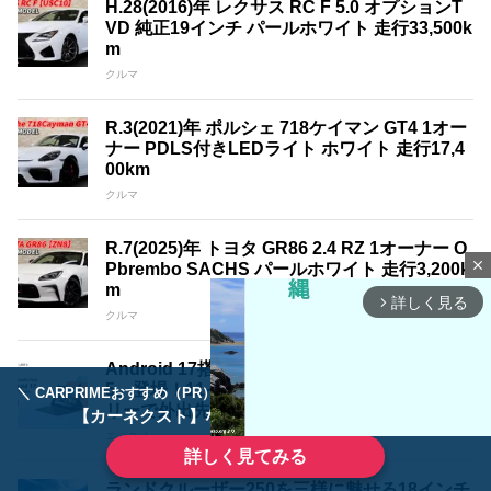
H.28(2016)年 レクサス RC F 5.0 オプションT
VD 純正19インチ パールホワイト 走行33,500k
m
クルマ
R.3(2021)年 ポルシェ 718ケイマン GT4 1オー
ナー PDLS付きLEDライト ホワイト 走行17,4
00km
クルマ
R.7(2025)年 トヨタ GR86 2.4 RZ 1オーナー O
close
Pbrembo SACHS パールホワイト 走行3,200k
m
詳しく見る
arrow_forward_ios
クルマ
Android 17搭載タブレット「Blackview LINK
5」登場！11インチ大画面と8,300mAhバッテ
＼ CARPRIMEおすすめ（PR） ／
ディーラーで手放すのはもったいない！
リーで外出先でも使いやすい1台
【カーネクスト】ならどんなクルマも高価買取
エンタメ
詳しく見てみる
ランドクルーザー250を三様に魅せる18インチ