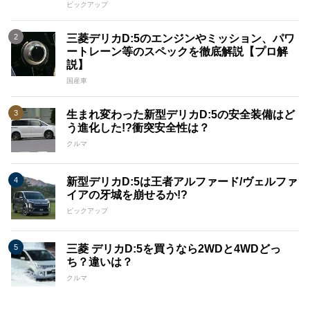
ピックアップ
三菱デリカD:5のエンジンやミッション、パワ
ートレーン等のスペックを徹底解説【プロ解
説】
国産車
生まれ変わった新型デリカD:5の安全装備はど
う進化した!?衝突安全性は？
クルマ
新型デリカD:5は王者アルファード/ヴェルファ
イアの牙城を崩せるか!?
ピックアップ
三菱 デリカD:5を買うなら2WDと4WDどっ
ち？違いは？
クルマ