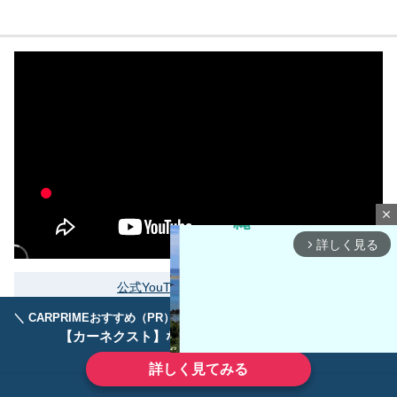
close
詳しく見る
arrow_forward_ios
公式YouTubeをもっと見る
＼ CARPRIMEおすすめ（PR） ／
ディーラーで手放すのはもったいない！
【カーネクスト】ならどんなクルマも高価買取
詳しく見てみる