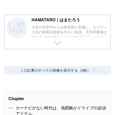
HAMATARO｜はまたろう
大学の在学中から自動車部に所属し、カーグッ
ズ誌の新製品情報を中心に執筆。大学卒業後は
国内及び輸入車のメーカー純正オプショナルパ
ーツや量産モデルの装備品の企画及び製品開発
を手掛ける。現在カーグッズやカーライフに関
するユーザー目線の記事を中心に執筆中。
この記事のすべての画像を表示する（6枚）
Chapter
カーナビがない時代は、地図帳がドライブの必須
アイテム。