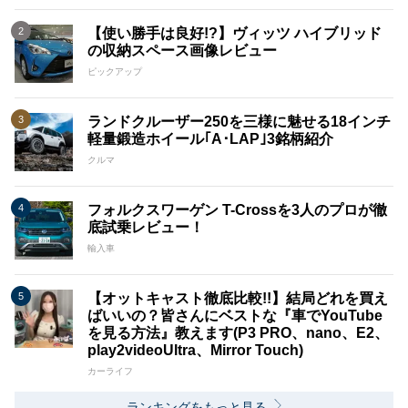
【使い勝手は良好!?】ヴィッツ ハイブリッド
の収納スペース画像レビュー
ピックアップ
ランドクルーザー250を三様に魅せる18インチ
軽量鍛造ホイール｢A･LAP｣3銘柄紹介
クルマ
フォルクスワーゲン T-Crossを3人のプロが徹
底試乗レビュー！
輸入車
【オットキャスト徹底比較!!】結局どれを買え
ばいいの？皆さんにベストな『車でYouTube
を見る方法』教えます(P3 PRO、nano、E2、
play2videoUltra、Mirror Touch)
カーライフ
ランキングをもっと見る