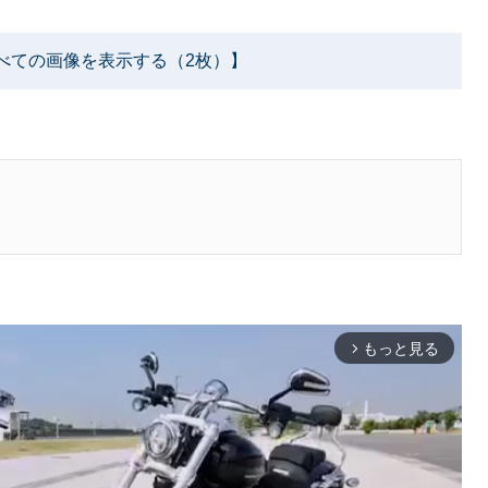
べての画像を表示する（2枚）】
もっと見る
arrow_forward_ios