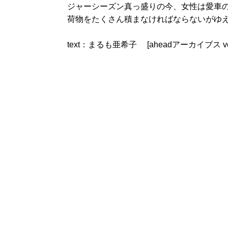
ジャーシーズン真っ盛りの今、女性は愛車
荷物をたくさん積まなければならないがゆ
text：まるも亜希子 [aheadアーカイブス vol