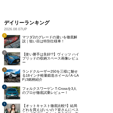
デイリーランキング
2026.08.07UP
マツダ2のグレードの違いを徹底解
説｜狙い目は特別仕様車！
【使い勝手は良好!?】ヴィッツ ハイ
ブリッドの収納スペース画像レビュ
ー
ランドクルーザー250を三様に魅せ
る18インチ軽量鍛造ホイール｢A･LA
P｣3銘柄紹介
フォルクスワーゲン T-Crossを3人
のプロが徹底試乗レビュー！
【オットキャスト徹底比較!!】結局
どれを買えばいいの？皆さんにベス