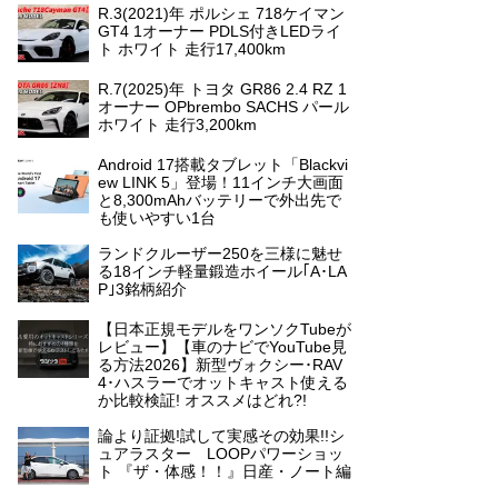
R.3(2021)年 ポルシェ 718ケイマン
GT4 1オーナー PDLS付きLEDライ
ト ホワイト 走行17,400km
R.7(2025)年 トヨタ GR86 2.4 RZ 1
オーナー OPbrembo SACHS パール
ホワイト 走行3,200km
Android 17搭載タブレット「Blackvi
ew LINK 5」登場！11インチ大画面
と8,300mAhバッテリーで外出先で
も使いやすい1台
ランドクルーザー250を三様に魅せ
る18インチ軽量鍛造ホイール｢A･LA
P｣3銘柄紹介
【日本正規モデルをワンソクTubeが
レビュー】【車のナビでYouTube見
る方法2026】新型ヴォクシー･RAV
4･ハスラーでオットキャスト使える
か比較検証! オススメはどれ?!
論より証拠!試して実感その効果!!シ
ュアラスター LOOPパワーショッ
ト 『ザ・体感！！』日産・ノート編