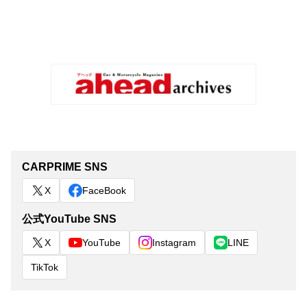
CARPRIME SNS
X
FaceBook
公式YouTube SNS
X
YouTube
Instagram
LINE
TikTok