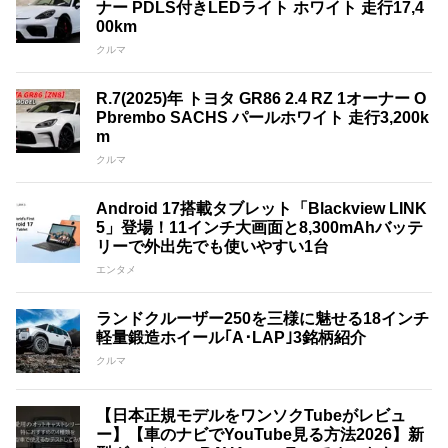
ナー PDLS付きLEDライト ホワイト 走行17,4
00km
クルマ
R.7(2025)年 トヨタ GR86 2.4 RZ 1オーナー O
Pbrembo SACHS パールホワイト 走行3,200k
m
クルマ
Android 17搭載タブレット「Blackview LINK
5」登場！11インチ大画面と8,300mAhバッテ
リーで外出先でも使いやすい1台
エンタメ
ランドクルーザー250を三様に魅せる18インチ
軽量鍛造ホイール｢A･LAP｣3銘柄紹介
クルマ
【日本正規モデルをワンソクTubeがレビュ
ー】【車のナビでYouTube見る方法2026】新