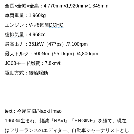
全長×全幅×全高：4,770mm×1,920mm×1,345mm
車両重量
：1,960kg
エンジン：V型8気筒
DOHC
総
排気量
：4,968cc
最高出力：351kW（477ps）/7,100rpm
最大トルク：500Nm（55.1kgm）/4,800rpm
JC08モード燃費：7.8km/ℓ
駆動方式：後輪駆動
---------------------------------------
text：今尾直樹/Naoki Imao
1960年生まれ。雑誌『NAVI』『ENGINE』を経て、現在
はフリーランスのエディター、自動車ジャーナリストとし