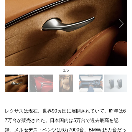
1
/
5
レクサスは現在、世界90ヵ国に展開されていて、昨年は6
7万台が販売された。日本国内は5万台で過去最高を記
録。メルセデス・ベンツは6万7000台、BMWは5万台だっ