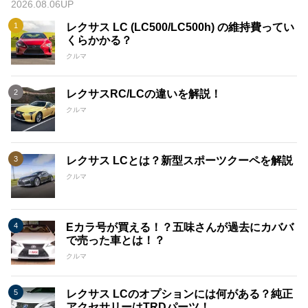
2026.08.06UP
レクサス LC (LC500/LC500h) の維持費ってい
くらかかる？
クルマ
レクサスRC/LCの違いを解説！
クルマ
レクサス LCとは？新型スポーツクーペを解説
クルマ
Eカラ号が買える！？五味さんが過去にカババ
で売った車とは！？
クルマ
レクサス LCのオプションには何がある？純正
アクセサリーはTRDパーツ！