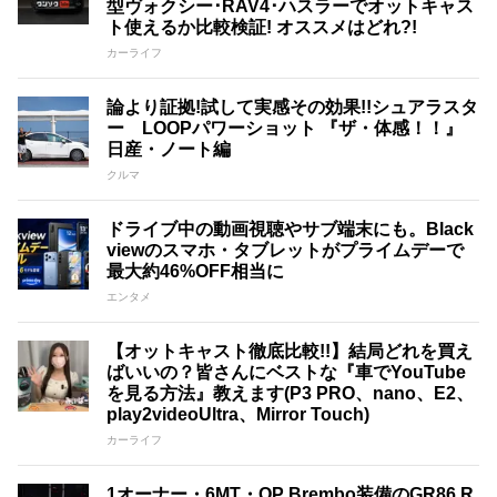
型ヴォクシー･RAV4･ハスラーでオットキャス
ト使えるか比較検証! オススメはどれ?!
カーライフ
論より証拠!試して実感その効果!!シュアラスタ
ー LOOPパワーショット 『ザ・体感！！』
日産・ノート編
クルマ
ドライブ中の動画視聴やサブ端末にも。Black
viewのスマホ・タブレットがプライムデーで
最大約46%OFF相当に
エンタメ
【オットキャスト徹底比較!!】結局どれを買え
ばいいの？皆さんにベストな『車でYouTube
を見る方法』教えます(P3 PRO、nano、E2、
play2videoUltra、Mirror Touch)
カーライフ
1オーナー・6MT・OP Brembo装備のGR86 R