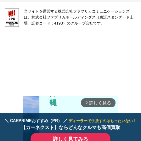
当サイトを運営する株式会社ファブリカコミュニケーションズ
は、株式会社ファブリカホールディングス（東証スタンダード上
場 証券コード：4193）のグループ会社です。
詳しく見る
arrow_forward_ios
＼ CARPRIMEおすすめ（PR） ／
ディーラーで手放すのはもったいない！
【カーネクスト】ならどんなクルマも高価買取
詳しく見てみる