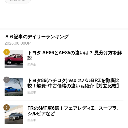
８６記事のデイリーランキング
2026.08.08UP
トヨタ AE86とAE85の違いは？ 見分け方を解
説
国産車
トヨタ86(ハチロク) vsx スバルBRZを徹底比
較！燃費･中古価格の違いも紹介【対立比較】
国産車
FRの6MT車6選！フェアレディZ、スープラ、
シルビアなど
国産車