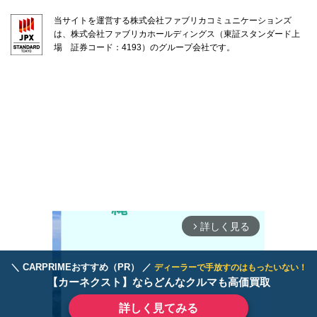
当サイトを運営する株式会社ファブリカコミュニケーションズ
は、株式会社ファブリカホールディングス（東証スタンダード上
場 証券コード：4193）のグループ会社です。
詳しく見る
arrow_forward_ios
＼ CARPRIMEおすすめ（PR） ／
ディーラーで手放すのはもったいない！
【カーネクスト】ならどんなクルマも高価買取
詳しく見てみる