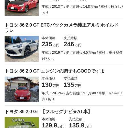
年式：2013年
走行距離：14.8万km
車検：検なし
あり
トヨタ 86 2.0 GT ETCバックカメラ純正アルミホイルド
ラレ
本体価格
支払総額
235
246
万円
万円
年式：2019年
走行距離：4.5万km
車検：車検整備
付
なし
トヨタ 86 2.0 GT エンジンの調子もGOODですよ
本体価格
支払総額
130
135
万円
万円
年式：2012年
走行距離：9.1万km
車検：R.9年10
月
あり
トヨタ 86 2.0 GT 【フルセグナビ★AT車】
本体価格
支払総額
129.9
135.9
万円
万円