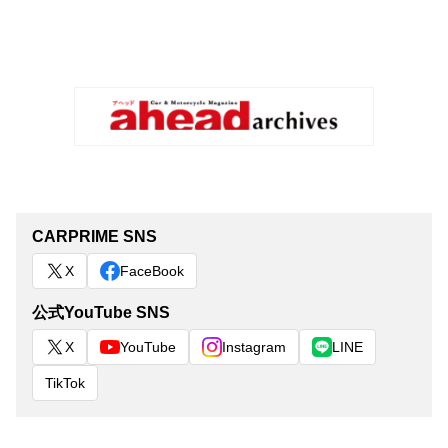
CARPRIME SNS
X
FaceBook
公式YouTube SNS
X
YouTube
Instagram
LINE
TikTok