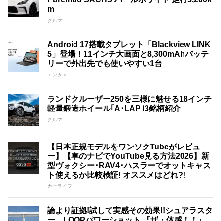
m
クルマ
Android 17搭載タブレット「Blackview LINK
5」登場！11インチ大画面と8,300mAhバッテ
リーで外出先でも使いやすい1台
エンタメ
ランドクルーザー250を三様に魅せる18インチ
軽量鍛造ホイール｢A･LAP｣3銘柄紹介
クルマ
【日本正規モデルをワンソクTubeがレビュ
ー】【車のナビでYouTube見る方法2026】新
型ヴォクシー･RAV4･ハスラーでオットキャス
ト使えるか比較検証! オススメはどれ?!
カーライフ
論より証拠!試して実感その効果!!シュアラスタ
ー LOOPパワーショット 『ザ・体感！！』