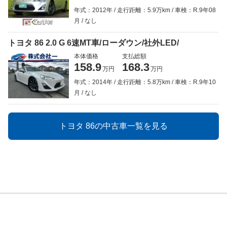
年式：2012年
走行距離：5.9万km
車検：R.9年08
月
なし
トヨタ 86 2.0 G 6速MT車/ローダウン/社外LED/
本体価格
支払総額
158.9
168.3
万円
万円
年式：2014年
走行距離：5.8万km
車検：R.9年10
月
なし
トヨタ 86の中古車一覧を見る