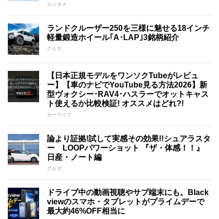
エンタメ
ランドクルーザー250を三様に魅せる18インチ
軽量鍛造ホイール｢A･LAP｣3銘柄紹介
クルマ
【日本正規モデルをワンソクTubeがレビュ
ー】【車のナビでYouTube見る方法2026】新
型ヴォクシー･RAV4･ハスラーでオットキャス
ト使えるか比較検証! オススメはどれ?!
カーライフ
論より証拠!試して実感その効果!!シュアラスタ
ー LOOPパワーショット 『ザ・体感！！』
日産・ノート編
クルマ
ドライブ中の動画視聴やサブ端末にも。Black
viewのスマホ・タブレットがプライムデーで
最大約46%OFF相当に