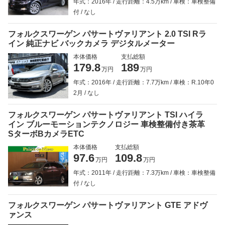
年式：2016年
走行距離：4.5万km
車検：車検整備
付
なし
フォルクスワーゲン パサートヴァリアント 2.0 TSI Rラ
イン 純正ナビ バックカメラ デジタルメーター
本体価格
支払総額
179.8
189
万円
万円
年式：2016年
走行距離：7.7万km
車検：R.10年0
2月
なし
フォルクスワーゲン パサートヴァリアント TSI ハイラ
イン ブルーモーションテクノロジー 車検整備付き茶革
SターボBカメラETC
本体価格
支払総額
97.6
109.8
万円
万円
年式：2011年
走行距離：7.3万km
車検：車検整備
付
なし
フォルクスワーゲン パサートヴァリアント GTE アドヴ
ァンス