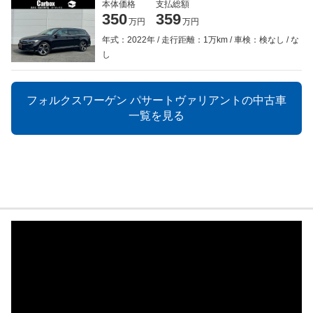
本体価格
支払総額
350
359
万円
万円
年式：2022年
走行距離：1万km
車検：検なし
な
し
フォルクスワーゲン パサートヴァリアントの中古車
一覧を見る