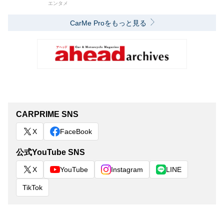
エンタメ
CarMe Proをもっと見る
CARPRIME SNS
X
FaceBook
公式YouTube SNS
X
YouTube
Instagram
LINE
TikTok