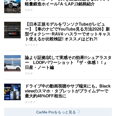
軽量鍛造ホイール｢A･LAP｣3銘柄紹介
クルマ
【日本正規モデルをワンソクTubeがレビュ
ー】【車のナビでYouTube見る方法2026】新
型ヴォクシー･RAV4･ハスラーでオットキャス
ト使えるか比較検証! オススメはどれ?!
カーライフ
論より証拠!試して実感その効果!!シュアラスタ
ー LOOPパワーショット 『ザ・体感！！』
日産・ノート編
クルマ
ドライブ中の動画視聴やサブ端末にも。Black
viewのスマホ・タブレットがプライムデーで
最大約46%OFF相当に
エンタメ
CarMe Proをもっと見る