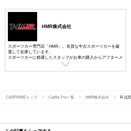
HMR株式会社
スポーツカー専門店「HMR」。良質な中古スポーツカーを厳
選して在庫しています。
スポーツカーに精通したスタッフがお車の購入からアフターメ
ンテナンス＆チューニングまでサポート。
中古車の販売では、動画を活用した車両紹介を取り入れていま
す。
遠方で車を観に来れない方でも安心して購入できるように細部
まで紹介しています。
CARPRIMEトップ
CarMe Pro一覧
HMR株式会社
R.1