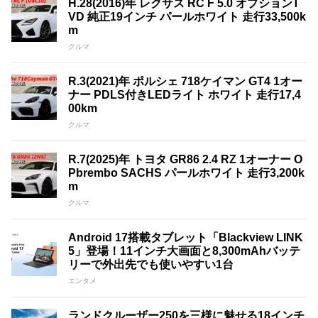
H.28(2016)年 レクサス RC F 5.0 オプションT
VD 純正19インチ パールホワイト 走行33,500k
m
クルマ
R.3(2021)年 ポルシェ 718ケイマン GT4 1オー
ナー PDLS付きLEDライト ホワイト 走行17,4
00km
クルマ
R.7(2025)年 トヨタ GR86 2.4 RZ 1オーナー O
Pbrembo SACHS パールホワイト 走行3,200k
m
クルマ
Android 17搭載タブレット「Blackview LINK
5」登場！11インチ大画面と8,300mAhバッテ
リーで外出先でも使いやすい1台
エンタメ
ランドクルーザー250を三様に魅せる18インチ