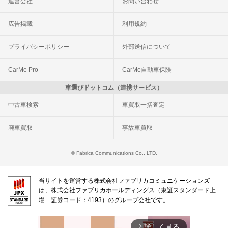
運営会社
お問い合わせ
広告掲載
利用規約
プライバシーポリシー
外部送信について
CarMe Pro
CarMe自動車保険
車選びドットコム（連携サービス）
中古車検索
車買取一括査定
廃車買取
事故車買取
© Fabrica Communications Co., LTD.
当サイトを運営する株式会社ファブリカコミュニケーションズ
は、株式会社ファブリカホールディングス（東証スタンダード上
場 証券コード：4193）のグループ会社です。
詳しく見る
arrow_forward_ios