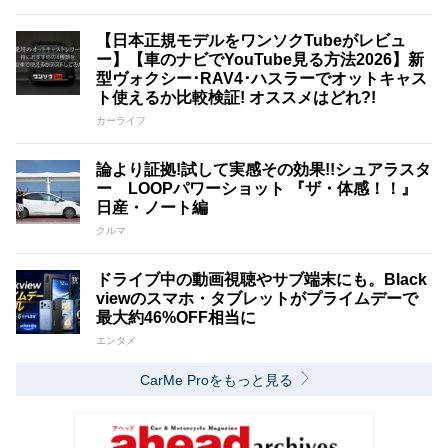
【日本正規モデルをワンソクTubeがレビュ
ー】【車のナビでYouTube見る方法2026】新
型ヴォクシー･RAV4･ハスラーでオットキャス
ト使えるか比較検証! オススメはどれ?!
カーライフ
論より証拠!試して実感その効果!!シュアラスタ
ー LOOPパワーショット 『ザ・体感！！』
日産・ノート編
クルマ
ドライブ中の動画視聴やサブ端末にも。Black
viewのスマホ・タブレットがプライムデーで
最大約46%OFF相当に
エンタメ
CarMe Proをもっと見る