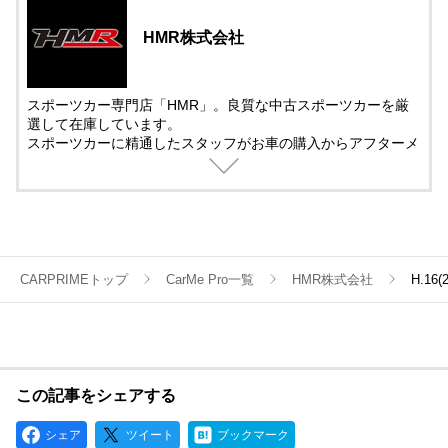
HMR株式会社
スポーツカー専門店「HMR」。良質な中古スポーツカーを厳
選して在庫しています。
スポーツカーに精通したスタッフがお車の購入からアフターメ
ンテナンス＆チューニングまでサポート。
中古車の販売では、動画を活用した車両紹介を取り入れていま
す。
遠方で車を観に来れない方でも安心して購入できるように細部
まで紹介しています。
CARPRIMEトップ
CarMe Pro一覧
HMR株式会社
H.16
この記事をシェアする
シェア
ツイート
ブックマーク