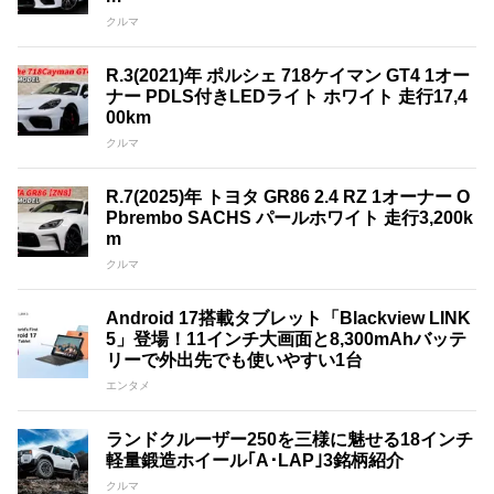
クルマ
R.3(2021)年 ポルシェ 718ケイマン GT4 1オー
ナー PDLS付きLEDライト ホワイト 走行17,4
00km
クルマ
R.7(2025)年 トヨタ GR86 2.4 RZ 1オーナー O
Pbrembo SACHS パールホワイト 走行3,200k
m
クルマ
Android 17搭載タブレット「Blackview LINK
5」登場！11インチ大画面と8,300mAhバッテ
リーで外出先でも使いやすい1台
エンタメ
ランドクルーザー250を三様に魅せる18インチ
軽量鍛造ホイール｢A･LAP｣3銘柄紹介
クルマ