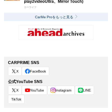
play2videoUltra、Mirror Touch)
カーライフ
CarMe Proをもっと見る
CARPRIME SNS
X
FaceBook
公式YouTube SNS
X
YouTube
Instagram
LINE
TikTok