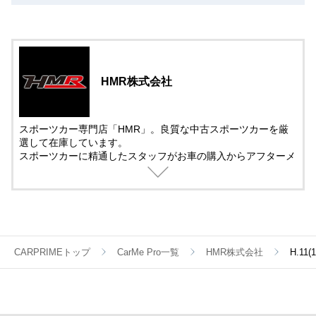
HMR株式会社
スポーツカー専門店「HMR」。良質な中古スポーツカーを厳
選して在庫しています。
スポーツカーに精通したスタッフがお車の購入からアフターメ
ンテナンス＆チューニングまでサポート。
中古車の販売では、動画を活用した車両紹介を取り入れていま
す。
遠方で車を観に来れない方でも安心して購入できるように細部
まで紹介しています。
CARPRIMEトップ
CarMe Pro一覧
HMR株式会社
H.11