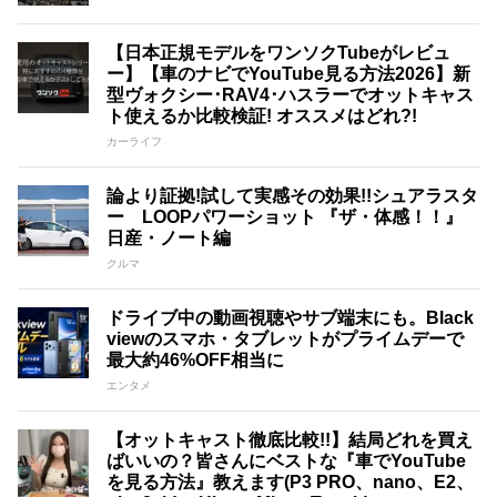
【日本正規モデルをワンソクTubeがレビュ
ー】【車のナビでYouTube見る方法2026】新
型ヴォクシー･RAV4･ハスラーでオットキャス
ト使えるか比較検証! オススメはどれ?!
カーライフ
論より証拠!試して実感その効果!!シュアラスタ
ー LOOPパワーショット 『ザ・体感！！』
日産・ノート編
クルマ
ドライブ中の動画視聴やサブ端末にも。Black
viewのスマホ・タブレットがプライムデーで
最大約46%OFF相当に
エンタメ
【オットキャスト徹底比較!!】結局どれを買え
ばいいの？皆さんにベストな『車でYouTube
を見る方法』教えます(P3 PRO、nano、E2、