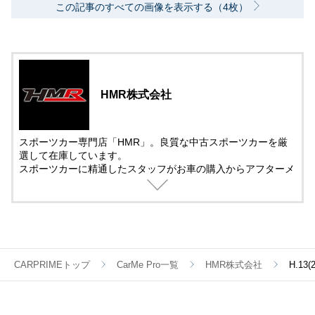
この記事のすべての画像を表示する（4枚）
HMR株式会社
スポーツカー専門店「HMR」。良質な中古スポーツカーを厳
選して在庫しています。
スポーツカーに精通したスタッフがお車の購入からアフターメ
ンテナンス＆チューニングまでサポート。
中古車の販売では、動画を活用した車両紹介を取り入れていま
す。
遠方で車を観に来れない方でも安心して購入できるように細部
まで紹介しています。
CARPRIMEトップ
CarMe Pro一覧
HMR株式会社
H.1