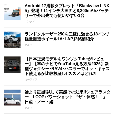
Android 17搭載タブレット「Blackview LINK
5」登場！11インチ大画面と8,300mAhバッテ
リーで外出先でも使いやすい1台
エンタメ
ランドクルーザー250を三様に魅せる18インチ
軽量鍛造ホイール｢A･LAP｣3銘柄紹介
クルマ
【日本正規モデルをワンソクTubeがレビュ
ー】【車のナビでYouTube見る方法2026】新
型ヴォクシー･RAV4･ハスラーでオットキャス
ト使えるか比較検証! オススメはどれ?!
カーライフ
論より証拠!試して実感その効果!!シュアラスタ
ー LOOPパワーショット 『ザ・体感！！』
日産・ノート編
クルマ