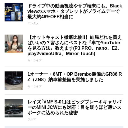
ドライブ中の動画視聴やサブ端末にも。Black
viewのスマホ・タブレットがプライムデーで
最大約46%OFF相当に
エンタメ
【オットキャスト徹底比較!!】結局どれを買え
ばいいの？皆さんにベストな『車でYouTube
を見る方法』教えます(P3 PRO、nano、E2、
play2videoUltra、Mirror Touch)
カーライフ
1オーナー・6MT・OP Brembo装備のGR86 R
Z（ZN8）納車前整備を実施しました
カーライフ
レイズ｢VMF S-01｣はビッグブレーキキャリパ
ーのMINI JCWにも対応！目を疑うほど薄いス
ポークに込められた秘密
クルマ