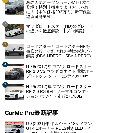
あの人気オープンカーがMT仕様で
登場！特別仕様車でよりおしゃれ
に！【本体価格292万円】新車保証
継承可能/6MT
マツダロードスター(ND)のグレード
の違いを徹底解説!!【プロ解説】
ロードスターとロードスターRFを
徹底比較！それぞれの特徴や違いを
解説 (DBA-NDERC・5BA-NDERC)
H.29(2017)年 マツダ ロードスター
RF 2.0 VS マツダコネクト 電動オー
プントップ グレー 走行54,800km
H.29(2017)年 マツダ ロードスター
RF 2.0 RS 6MT ノーマルコンディ
ション ホワイト 走行27,700km
CarMe Pro最新記事
R.3(2021)年 ポルシェ 718ケイマン
GT4 1オーナー PDLS付きLEDライ