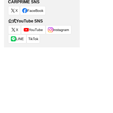
CARPRIME SNS
X
FaceBook
公式YouTube SNS
X
YouTube
Instagram
LINE
TikTok