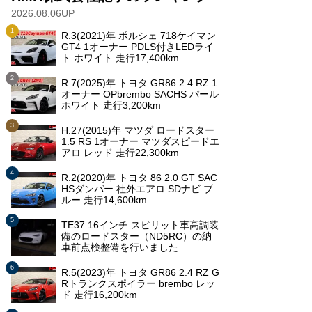
2026.08.06UP
R.3(2021)年 ポルシェ 718ケイマン
GT4 1オーナー PDLS付きLEDライ
ト ホワイト 走行17,400km
R.7(2025)年 トヨタ GR86 2.4 RZ 1
オーナー OPbrembo SACHS パール
ホワイト 走行3,200km
H.27(2015)年 マツダ ロードスター
1.5 RS 1オーナー マツダスピードエ
アロ レッド 走行22,300km
R.2(2020)年 トヨタ 86 2.0 GT SAC
HSダンパー 社外エアロ SDナビ ブ
ルー 走行14,600km
TE37 16インチ スピリット車高調装
備のロードスター（ND5RC）の納
車前点検整備を行いました
R.5(2023)年 トヨタ GR86 2.4 RZ G
Rトランクスポイラー brembo レッ
ド 走行16,200km