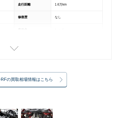
走行距離
1.6万km
修復歴
なし
車体色
レッド
排気量
2000cc
整備記録簿
あり
乗車定員
2名
RFの買取相場情報はこちら