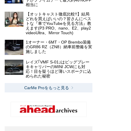
トがプライムデーで最大約46%OFF
相当に
【オットキャスト徹底比較!!】結局
どれを買えばいいの？皆さんにベス
トな『車でYouTubeを見る方法』教
えます(P3 PRO、nano、E2、play2
videoUltra、Mirror Touch)
1オーナー・6MT・OP Brembo装備
のGR86 RZ（ZN8）納車前整備を実
施しました
レイズ｢VMF S-01｣はビッグブレー
キキャリパーのMINI JCWにも対
応！目を疑うほど薄いスポークに込
められた秘密
CarMe Proをもっと見る