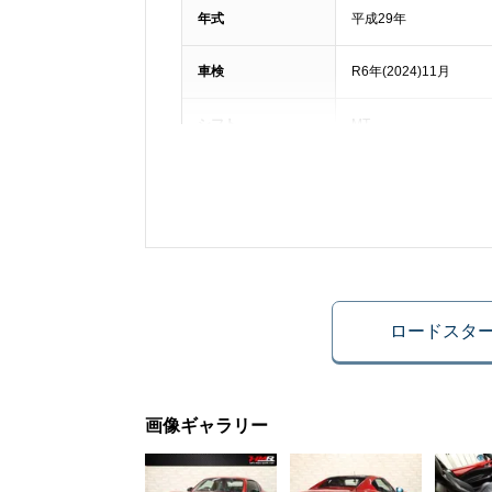
年式
平成29年
車検
R6年(2024)11月
シフト
MT
ハンドル
右
法定整備
法定整備付き
車体番号下三桁
769
ロードスター
ドア数
2枚
画像ギャラリー