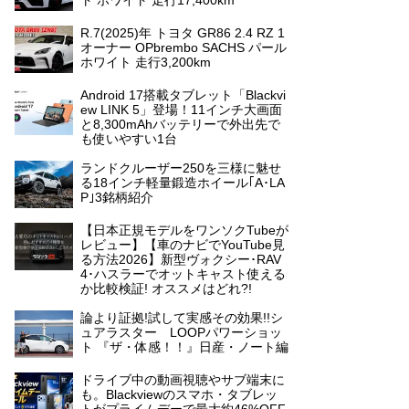
ト ホワイト 走行17,400km
R.7(2025)年 トヨタ GR86 2.4 RZ 1
オーナー OPbrembo SACHS パール
ホワイト 走行3,200km
Android 17搭載タブレット「Blackvi
ew LINK 5」登場！11インチ大画面
と8,300mAhバッテリーで外出先で
も使いやすい1台
ランドクルーザー250を三様に魅せ
る18インチ軽量鍛造ホイール｢A･LA
P｣3銘柄紹介
【日本正規モデルをワンソクTubeが
レビュー】【車のナビでYouTube見
る方法2026】新型ヴォクシー･RAV
4･ハスラーでオットキャスト使える
か比較検証! オススメはどれ?!
論より証拠!試して実感その効果!!シ
ュアラスター LOOPパワーショッ
ト 『ザ・体感！！』日産・ノート編
ドライブ中の動画視聴やサブ端末に
も。Blackviewのスマホ・タブレッ