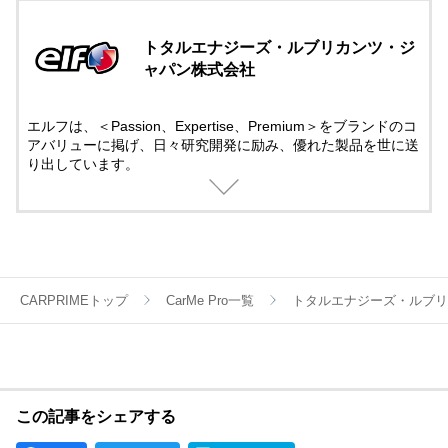
トタルエナジーズ・ルブリカンツ・ジ
ャパン株式会社
エルフは、＜Passion、Expertise、Premium＞をブランドのコ
アバリューに掲げ、日々研究開発に励み、優れた製品を世に送
り出しています。
モータースポーツには50年以上にも及び先進テクノロジーでサ
ポート。
そこで培ったテクノロジーは一般製品にも役立てられていま
す。
モータースポーツの情熱と興奮する感覚を呼び覚ましてくれる
ブランドとして、エルフの製品は世界中のお客様から信頼され
ています。
CARPRIMEトップ
CarMe Pro一覧
トタルエナジーズ・ルブリ
この記事をシェアする