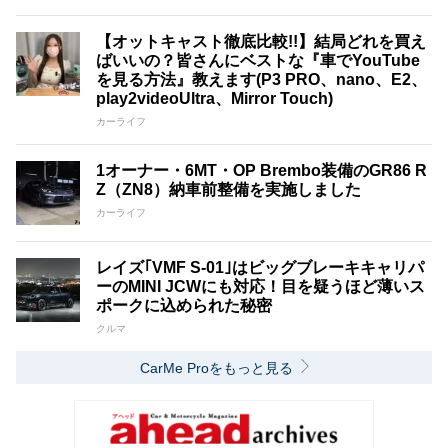
【オットキャスト徹底比較!!】結局どれを買え
ばいいの？皆さんにベストな『車でYouTube
を見る方法』教えます(P3 PRO、nano、E2、
play2videoUltra、Mirror Touch)
カーライフ
1オーナー・6MT・OP Brembo装備のGR86 R
Z（ZN8）納車前整備を実施しました
カーライフ
レイズ｢VMF S-01｣はビッグブレーキキャリパ
ーのMINI JCWにも対応！目を疑うほど薄いス
ポークに込められた秘密
クルマ
CarMe Proをもっと見る