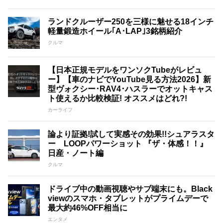
ランドクルーザー250を三様に魅せる18インチ
軽量鍛造ホイール｢A･LAP｣3銘柄紹介
クルマ
【日本正規モデルをワンソクTubeがレビュ
ー】【車のナビでYouTube見る方法2026】新
型ヴォクシー･RAV4･ハスラーでオットキャス
ト使えるか比較検証! オススメはどれ?!
カーライフ
論より証拠!試して実感その効果!!シュアラスタ
ー LOOPパワーショット 『ザ・体感！！』
日産・ノート編
クルマ
ドライブ中の動画視聴やサブ端末にも。Black
viewのスマホ・タブレットがプライムデーで
最大約46%OFF相当に
エンタメ