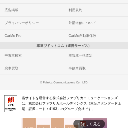
広告掲載
利用規約
プライバシーポリシー
外部送信について
CarMe Pro
CarMe自動車保険
車選びドットコム（連携サービス）
中古車検索
車買取一括査定
廃車買取
事故車買取
© Fabrica Communications Co., LTD.
当サイトを運営する株式会社ファブリカコミュニケーションズ
は、株式会社ファブリカホールディングス（東証スタンダード上
場 証券コード：4193）のグループ会社です。
詳しく見る
arrow_forward_ios