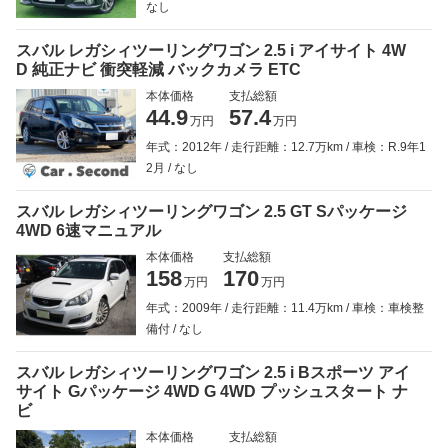
なし
スバル レガシィツーリングワゴン 2.5 i アイサイト 4W
D 純正ナビ 衝突軽減 バックカメラ ETC
本体価格
支払総額
44.9
57.4
万円
万円
年式：2012年
走行距離：12.7万km
車検：R.9年1
2月
なし
スバル レガシィツーリングワゴン 2.5 GT Sパッケージ
4WD 6速マニュアル
本体価格
支払総額
158
170
万円
万円
年式：2009年
走行距離：11.4万km
車検：車検整
備付
なし
スバル レガシィツーリングワゴン 2.5 i Bスポーツ アイ
サイト Gパッケージ 4WD G 4WD プッシュスタート ナ
ビ
本体価格
支払総額