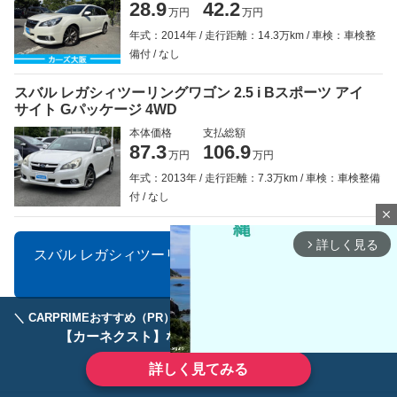
28.9
42.2
万円
万円
年式：2014年
走行距離：14.3万km
車検：車検整
備付
なし
スバル レガシィツーリングワゴン 2.5 i Bスポーツ アイ
サイト Gパッケージ 4WD
本体価格
支払総額
87.3
106.9
万円
万円
年式：2013年
走行距離：7.3万km
車検：車検整備
付
なし
close
詳しく見る
arrow_forward_ios
スバル レガシィツーリングワゴンの中古車一覧を見
る
＼ CARPRIMEおすすめ（PR） ／
ディーラーで手放すのはもったいない！
【カーネクスト】ならどんなクルマも高価買取
詳しく見てみる