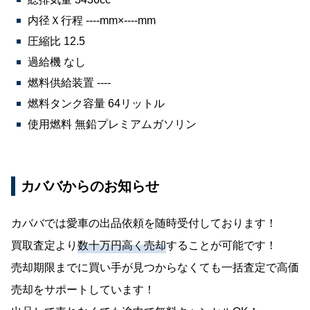
内径Ｘ行程 ----mm×----mm
圧縮比 12.5
過給機 なし
燃料供給装置 ----
燃料タンク容量 64リットル
使用燃料 無鉛プレミアムガソリン
カババからのお知らせ
カババでは愛車の出品依頼を随時受付しております！
買取査定より
数十万円高く売却
することが可能です！
売却期限までに買い手が見つからなくても一括査定で高価
売却をサポートしています！