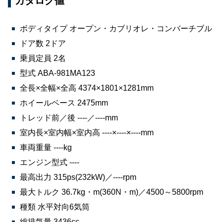
カタログ値
ボディタイプ オープン・カブリオレ・コンバーチブル
ドア数 2ドア
乗員定員 2名
型式 ABA-981MA123
全長×全幅×全高 4374×1801×1281mm
ホイールベース 2475mm
トレッド前／後 ----／----mm
室内長×室内幅×室内高 ----×----×----mm
車両重量 ----kg
エンジン型式 ----
最高出力 315ps(232kW)／----rpm
最大トルク 36.7kg・m(360N・m)／4500～5800rpm
種類 水平対向6気筒
総排気量 3436cc