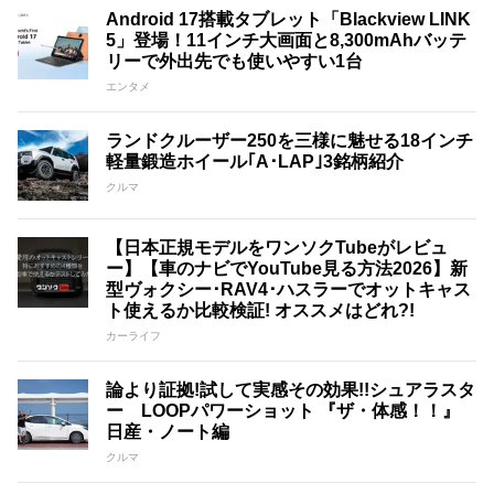
Android 17搭載タブレット「Blackview LINK
5」登場！11インチ大画面と8,300mAhバッテ
リーで外出先でも使いやすい1台
エンタメ
ランドクルーザー250を三様に魅せる18インチ
軽量鍛造ホイール｢A･LAP｣3銘柄紹介
クルマ
【日本正規モデルをワンソクTubeがレビュ
ー】【車のナビでYouTube見る方法2026】新
型ヴォクシー･RAV4･ハスラーでオットキャス
ト使えるか比較検証! オススメはどれ?!
カーライフ
論より証拠!試して実感その効果!!シュアラスタ
ー LOOPパワーショット 『ザ・体感！！』
日産・ノート編
クルマ