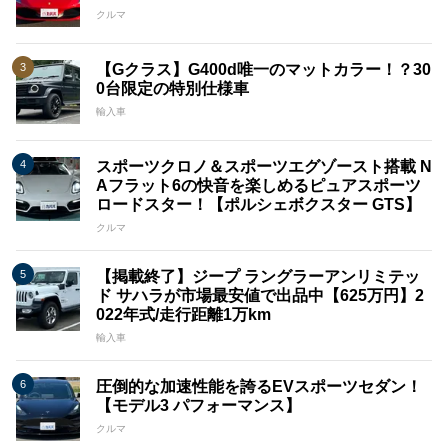
クルマ
【Gクラス】G400d唯一のマットカラー！？30
0台限定の特別仕様車
輸入車
スポーツクロノ＆スポーツエグゾースト搭載 N
Aフラット6の快音を楽しめるピュアスポーツ
ロードスター！【ポルシェボクスター GTS】
クルマ
【掲載終了】ジープ ラングラーアンリミテッ
ド サハラが市場最安値で出品中【625万円】2
022年式/走行距離1万km
輸入車
圧倒的な加速性能を誇るEVスポーツセダン！
【モデル3 パフォーマンス】
クルマ