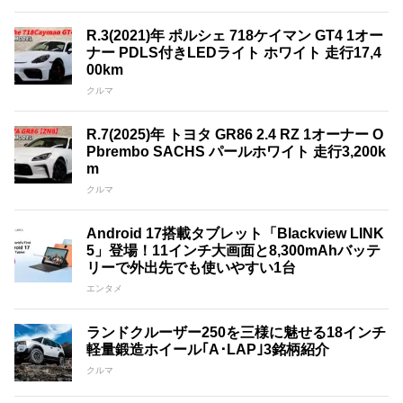
R.3(2021)年 ポルシェ 718ケイマン GT4 1オー
ナー PDLS付きLEDライト ホワイト 走行17,4
00km
クルマ
R.7(2025)年 トヨタ GR86 2.4 RZ 1オーナー O
Pbrembo SACHS パールホワイト 走行3,200k
m
クルマ
Android 17搭載タブレット「Blackview LINK
5」登場！11インチ大画面と8,300mAhバッテ
リーで外出先でも使いやすい1台
エンタメ
ランドクルーザー250を三様に魅せる18インチ
軽量鍛造ホイール｢A･LAP｣3銘柄紹介
クルマ