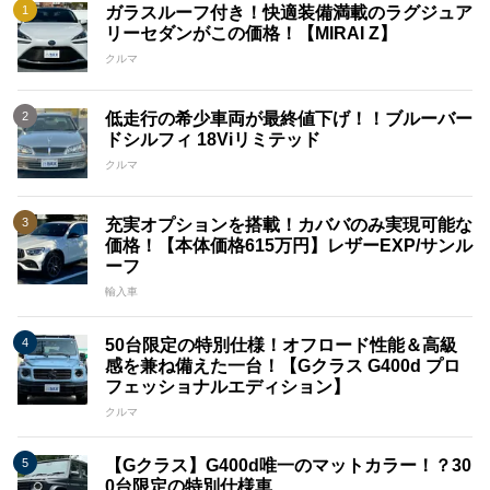
ガラスルーフ付き！快適装備満載のラグジュア
リーセダンがこの価格！【MIRAI Z】
クルマ
低走行の希少車両が最終値下げ！！ブルーバー
ドシルフィ 18Viリミテッド
クルマ
充実オプションを搭載！カババのみ実現可能な
価格！【本体価格615万円】レザーEXP/サンル
ーフ
輸入車
50台限定の特別仕様！オフロード性能＆高級
感を兼ね備えた一台！【Gクラス G400d プロ
フェッショナルエディション】
クルマ
【Gクラス】G400d唯一のマットカラー！？30
0台限定の特別仕様車