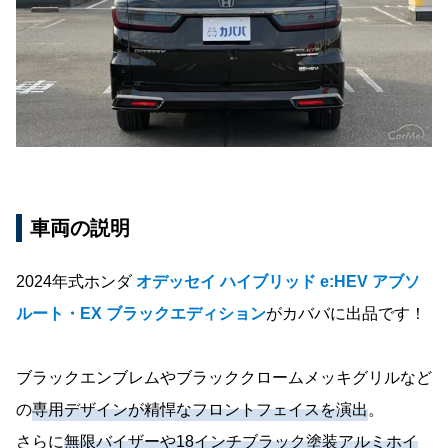
車両の説明
2024年式ホンダ
オデッセイ ハイブリッド e:HEV アブソ
ルート・EX ブラックエディション
がカババに出品です！
ブラックエンブレムやブラッククロームメッキグリルなど
の
専用デザインが精悍なフロントフェイスを演出
。
さらに
無限バイザーや18インチブラック塗装アルミホイ