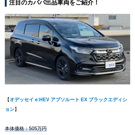
注目のカババ出品車両をご紹介！
【
オデッセイ e:HEV アブソルート EX ブラックエディシ
ョン
】
本体価格：505万円