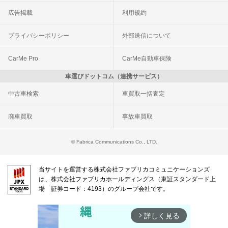
広告掲載
利用規約
プライバシーポリシー
外部送信について
CarMe Pro
CarMe自動車保険
車選びドットコム（連携サービス）
中古車検索
車買取一括査定
廃車買取
事故車買取
© Fabrica Communications Co., LTD.
当サイトを運営する株式会社ファブリカコミュニケーションズ
は、株式会社ファブリカホールディングス（東証スタンダード上
場 証券コード：4193）のグループ会社です。
詳しく見る
arrow_forward_ios