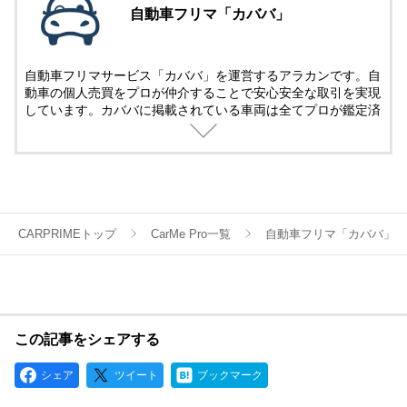
自動車フリマ「カババ」
自動車フリマサービス「カババ」を運営するアラカンです。自
動車の個人売買をプロが仲介することで安心安全な取引を実現
しています。カババに掲載されている車両は全てプロが鑑定済
み。
名義変更、陸送など面倒な手続きは全てカババが仲介します。
YouTubeなど様々な媒体で個人売買ならではのお買い得・掘り
出し車両情報をお届けします。
CARPRIMEトップ
CarMe Pro一覧
自動車フリマ「カババ」
この記事をシェアする
シェア
ツイート
ブックマーク