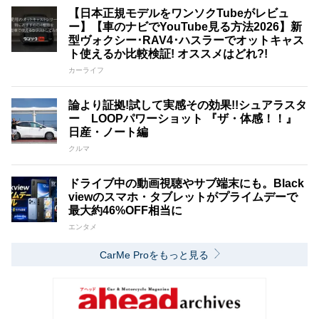
【日本正規モデルをワンソクTubeがレビュ
ー】【車のナビでYouTube見る方法2026】新
型ヴォクシー･RAV4･ハスラーでオットキャス
ト使えるか比較検証! オススメはどれ?!
カーライフ
論より証拠!試して実感その効果!!シュアラスタ
ー LOOPパワーショット 『ザ・体感！！』
日産・ノート編
クルマ
ドライブ中の動画視聴やサブ端末にも。Black
viewのスマホ・タブレットがプライムデーで
最大約46%OFF相当に
エンタメ
CarMe Proをもっと見る