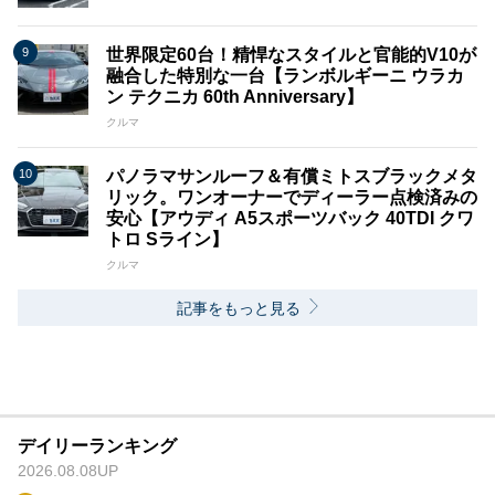
世界限定60台！精悍なスタイルと官能的V10が
融合した特別な一台【ランボルギーニ ウラカ
ン テクニカ 60th Anniversary】
クルマ
パノラマサンルーフ＆有償ミトスブラックメタ
リック。ワンオーナーでディーラー点検済みの
安心【アウディ A5スポーツバック 40TDI クワ
トロ Sライン】
クルマ
記事をもっと見る
デイリーランキング
2026.08.08UP