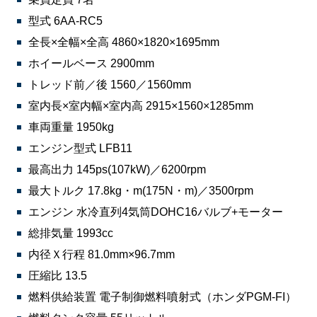
型式 6AA-RC5
全長×全幅×全高 4860×1820×1695mm
ホイールベース 2900mm
トレッド前／後 1560／1560mm
室内長×室内幅×室内高 2915×1560×1285mm
車両重量 1950kg
エンジン型式 LFB11
最高出力 145ps(107kW)／6200rpm
最大トルク 17.8kg・m(175N・m)／3500rpm
エンジン 水冷直列4気筒DOHC16バルブ+モーター
総排気量 1993cc
内径Ｘ行程 81.0mm×96.7mm
圧縮比 13.5
燃料供給装置 電子制御燃料噴射式（ホンダPGM-FI）