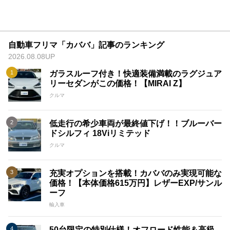
自動車フリマ「カババ」記事のランキング
2026.08.08UP
ガラスルーフ付き！快適装備満載のラグジュア
リーセダンがこの価格！【MIRAI Z】
クルマ
低走行の希少車両が最終値下げ！！ブルーバー
ドシルフィ 18Viリミテッド
クルマ
充実オプションを搭載！カババのみ実現可能な
価格！【本体価格615万円】レザーEXP/サンル
ーフ
輸入車
50台限定の特別仕様！オフロード性能＆高級