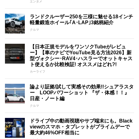
エンタメ
ランドクルーザー250を三様に魅せる18インチ
軽量鍛造ホイール｢A･LAP｣3銘柄紹介
クルマ
【日本正規モデルをワンソクTubeがレビュ
ー】【車のナビでYouTube見る方法2026】新
型ヴォクシー･RAV4･ハスラーでオットキャス
ト使えるか比較検証! オススメはどれ?!
カーライフ
論より証拠!試して実感その効果!!シュアラスタ
ー LOOPパワーショット 『ザ・体感！！』
日産・ノート編
クルマ
ドライブ中の動画視聴やサブ端末にも。Black
viewのスマホ・タブレットがプライムデーで
最大約46%OFF相当に