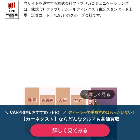
当サイトを運営する株式会社ファブリカコミュニケーションズ
は、株式会社ファブリカホールディングス（東証スタンダード上
場 証券コード：4193）のグループ会社です。
詳しく見る
arrow_forward_ios
＼ CARPRIMEおすすめ（PR） ／
ディーラーで手放すのはもったいない！
【カーネクスト】ならどんなクルマも高価買取
詳しく見てみる