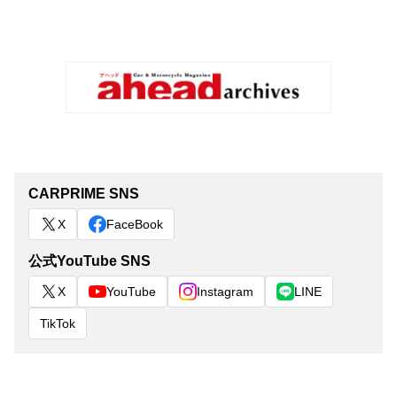
CARPRIME SNS
X
FaceBook
公式YouTube SNS
X
YouTube
Instagram
LINE
TikTok