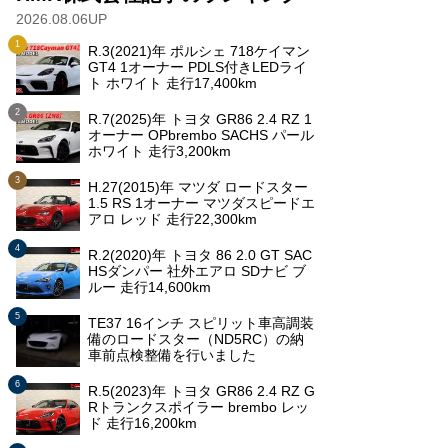
2026.08.06UP
R.3(2021)年 ポルシェ 718ケイマン
GT4 1オーナー PDLS付きLEDライ
ト ホワイト 走行17,400km
R.7(2025)年 トヨタ GR86 2.4 RZ 1
オーナー OPbrembo SACHS パール
ホワイト 走行3,200km
H.27(2015)年 マツダ ロードスター
1.5 RS 1オーナー マツダスピードエ
アロ レッド 走行22,300km
R.2(2020)年 トヨタ 86 2.0 GT SAC
HSダンパー 社外エアロ SDナビ ブ
ルー 走行14,600km
TE37 16インチ スピリット車高調装
備のロードスター（ND5RC）の納
車前点検整備を行いました
R.5(2023)年 トヨタ GR86 2.4 RZ G
Rトランクスポイラー brembo レッ
ド 走行16,200km