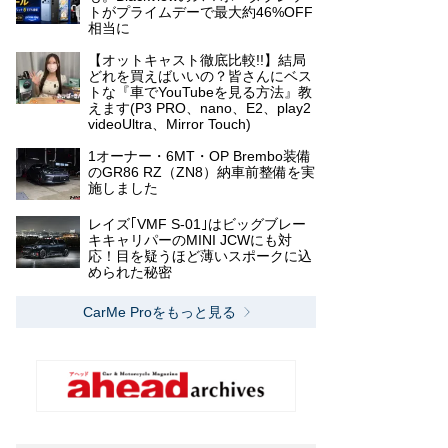
トがプライムデーで最大約46%OFF
相当に
【オットキャスト徹底比較!!】結局
どれを買えばいいの？皆さんにベス
トな『車でYouTubeを見る方法』教
えます(P3 PRO、nano、E2、play2
videoUltra、Mirror Touch)
1オーナー・6MT・OP Brembo装備
のGR86 RZ（ZN8）納車前整備を実
施しました
レイズ｢VMF S-01｣はビッグブレー
キキャリパーのMINI JCWにも対
応！目を疑うほど薄いスポークに込
められた秘密
CarMe Proをもっと見る