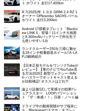
ト ホワイト 走行17,400km
R.7(2025)年 トヨタ GR86 2.4 RZ 1
オーナー OPbrembo SACHS パール
ホワイト 走行3,200km
Android 17搭載タブレット「Blackvi
ew LINK 5」登場！11インチ大画面
と8,300mAhバッテリーで外出先で
も使いやすい1台
ランドクルーザー250を三様に魅せ
る18インチ軽量鍛造ホイール｢A･LA
P｣3銘柄紹介
【日本正規モデルをワンソクTubeが
レビュー】【車のナビでYouTube見
る方法2026】新型ヴォクシー･RAV
4･ハスラーでオットキャスト使える
か比較検証! オススメはどれ?!
論より証拠!試して実感その効果!!シ
ュアラスター LOOPパワーショッ
ト 『ザ・体感！！』日産・ノート編
ドライブ中の動画視聴やサブ端末に
も。Blackviewのスマホ・タブレッ