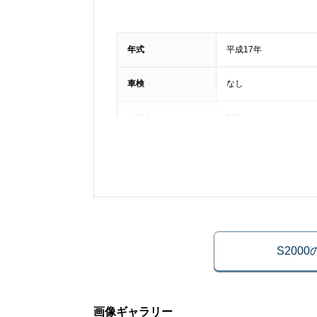
年式
平成17年
車検
なし
シフト
MT
ハンドル
右
法定整備
法定整備付き
車体番号下三桁
147
S200
ドア数
2枚
画像ギャラリー