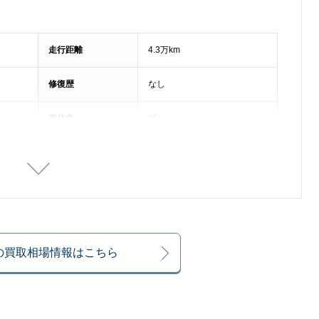
走行距離
4.3万km
修復歴
なし
車体色
ブルー
排気量
2200cc
整備記録簿
あり
乗車定員
2名
0の買取相場情報はこちら