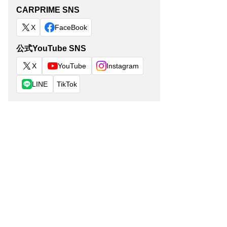
CARPRIME SNS
X
FaceBook
公式YouTube SNS
X
YouTube
Instagram
LINE
TikTok