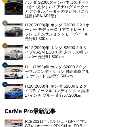
ホンダ S2000のインパネはスポーテ
ィかつ見やすい！アナログメーター
とデジタルメーターの使い分けにも
注目(ABA-AP2型)
H.20(2008)年 ホンダ S2000 2.2 1オ
ーナー モデューロリアストレーキ
プレミアムサンセットモーブパール
走行51,500km
H.12(2000)年 ホンダ S2000 2.0 タ
イプV ASM ECU 社外赤ガラス幌 シ
ルバー 走行91,800km
H.11(1999)年 ホンダ S2000 2.0 ノ
ーマルコンディション 純正BBSアル
ミ ホワイト 走行59,500km
H.20(2008)年 ホンダ S2000 2.2 タ
イプS ノーマルコンディション 純正
17インチ ブルー 走行57,200km
CarMe Pro最新記事
R.3(2021)年 ポルシェ 718ケイマン
GT4 1オーナー PDLS付きLEDライ