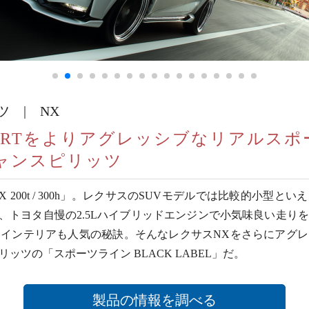
 | NX
SPORTをよりアグレッシブなリアルスポ
ャンスピリッツ
 200t / 300h」。レクサスのSUVモデルでは比較的小型
と、トヨタ自慢の2.5Lハイブリッドエンジンで小気味良い走
インテリアも人気の秘訣。そんなレクサスNXをさらにアグ
ッツの「スポーツライン BLACK LABEL」だ。
製品の情報を調べる