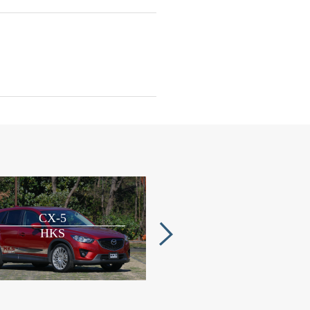
CX-5
RX
HKS
ROJAM